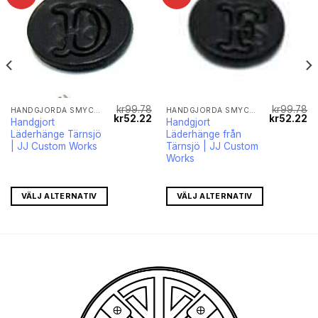
kr
99.78
kr
99.78
HANDGJORDA SMYCKEN
HANDGJORDA SMYCKEN
Det
Det
Det
Det
De
kr
52.22
kr
52.22
Handgjort
Handgjort
iga
nuvarande
ursprungliga
nuvarande
ursprungli
nu
Läderhänge Tärnsjö
Läderhänge från
priset
priset
priset
priset
pr
r:
var:
är:
var:
är
| JJ Custom Works
Tärnsjö | JJ Custom
kr52.22.
kr99.78.
kr52.22.
kr99.78.
kr
Works
VÄLJ ALTERNATIV
VÄLJ ALTERNATIV