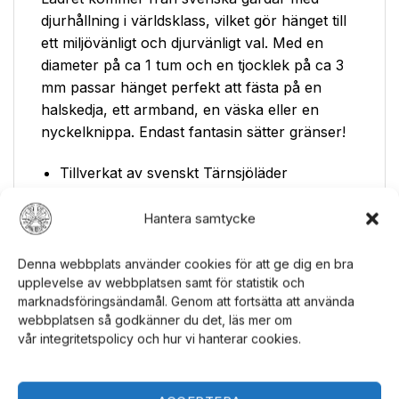
djurhållning i världsklass, vilket gör hänget till
ett miljövänligt och djurvänligt val. Med en
diameter på ca 1 tum och en tjocklek på ca 3
mm passar hänget perfekt att fästa på en
halskedja, ett armband, en väska eller en
nyckelknippa. Endast fantasin sätter gränser!
Tillverkat av svenskt Tärnsjöläder
Vegetabiliskt garvat (inga farliga kemikalier)
Hantera samtycke
Stämplad bokstav i Old English font
Denna webbplats använder cookies för att ge dig en bra
Diameter: ca 1 tum
upplevelse av webbplatsen samt för statistik och
Tjocklek: ca 3 mm
marknadsföringsändamål. Genom att fortsätta att använda
webbplatsen så godkänner du det, läs mer om
Miljösmart och djurvänligt val
vår integritetspolicy och hur vi hanterar cookies.
Detta handgjorda läderhänge är inte bara en
snygg accessoar, utan också ett miljövänligt