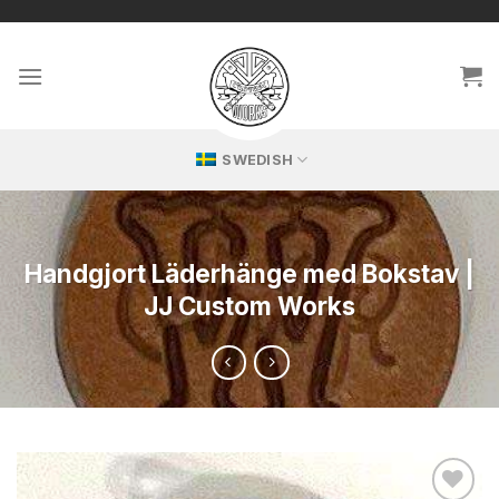
Hoppa
🔥 Exklusiva repliker – perfekt för passionerade samlare!
till
innehållet
SWEDISH
Handgjort Läderhänge med Bokstav |
JJ Custom Works