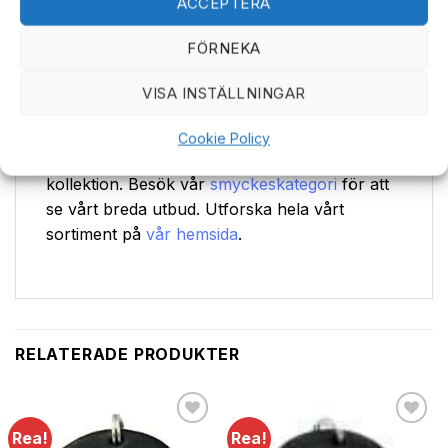
ACCEPTERA
och djurvänligt val. Genom att välja detta
hänge stödjer du svensk djurhållning och en
FÖRNEKA
hållbar produktion. Ett perfekt val för den som
värdesätter kvalitet, stil och omtanke om
VISA INSTÄLLNINGAR
miljön.
Cookie Policy
Upptäck fler unika
läderaccessoarer
i vår
kollektion. Besök vår
smyckeskategori
för att
se vårt breda utbud. Utforska hela vårt
sortiment på
vår hemsida
.
RELATERADE PRODUKTER
Rea!
Rea!