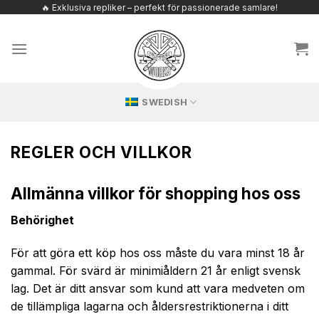
Hoppa
🔥 Exklusiva repliker – perfekt för passionerade samlare!
till
innehållet
SWEDISH
REGLER OCH VILLKOR
Allmänna villkor för shopping hos oss
Behörighet
För att göra ett köp hos oss måste du vara minst 18 år
gammal. För svärd är minimiåldern 21 år enligt svensk
lag. Det är ditt ansvar som kund att vara medveten om
de tillämpliga lagarna och åldersrestriktionerna i ditt