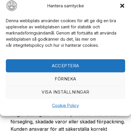
Hantera samtycke
Ångerrätt
Denna webbplats använder cookies för att ge dig en bra
En ångerrätt på 14 dagar gäller för alla köp, räknat
upplevelse av webbplatsen samt för statistik och
från det datum varan mottas. För att avbryta ett
marknadsföringsändamål. Genom att fortsätta att använda
köp, meddela oss via e-post på
webbplatsen så godkänner du det, läs mer om
info@jjcustomworks.se
.
vår integritetspolicy och hur vi hanterar cookies.
Returer utan föregående godkännande kan komma
att nekas.
ACCEPTERA
FÖRNEKA
Kunden ansvarar för returkostnaden.
Återbetalningar görs inom 30 dagar via samma
VISA INSTÄLLNINGAR
betalningsmetod som ursprungligen användes. Alla
kostnader i samband med returen står kunden för.
Cookie Policy
Ångerrätten gäller inte för produkter med bruten
försegling, skadade varor eller skadad förpackning.
Kunden ansvarar för att säkerställa korrekt