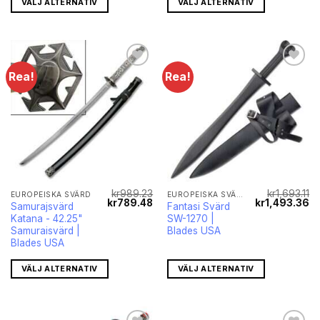
VÄLJ ALTERNATIV
VÄLJ ALTERNATIV
Rea!
Rea!
kr
989.23
kr
1,693.11
EUROPEISKA SVÄRD
EUROPEISKA SVÄRD
Det
Det
Det
De
kr
789.48
kr
1,493.36
Samurajsvärd
Fantasi Svärd
ursprungliga
nuvarande
ursprungliga
nu
Katana - 42.25"
SW-1270 |
priset
priset
priset
pr
var:
är:
var:
är
Samuraisvärd |
Blades USA
kr989.23.
kr789.48.
kr1,693.11.
kr
Blades USA
VÄLJ ALTERNATIV
VÄLJ ALTERNATIV