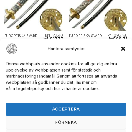
kr
1,122.40
kr
1,093.86
EUROPEISKA SVÄRD
EUROPEISKA SVÄRD
Det
Det
Det
De
kr
1,017.77
kr
998.74
Handsmitt
Handsmitt
ursprungliga
nuvarande
ursprungliga
nu
Samurajsvärd JL-
Samurajsvärd JL-
priset
priset
priset
pr
Hantera samtycke
var:
är:
var:
är
003HM | Blades
009HM | Blades
kr1,122.40.
kr1,017.77.
kr1,093.86.
kr
USA
USA
Denna webbplats använder cookies för att ge dig en bra
VÄLJ ALTERNATIV
VÄLJ ALTERNATIV
upplevelse av webbplatsen samt för statistik och
marknadsföringsändamål. Genom att fortsätta att använda
webbplatsen så godkänner du det, läs mer om
vår integritetspolicy och hur vi hanterar cookies.
Rea!
Rea!
ACCEPTERA
FÖRNEKA