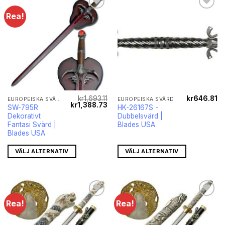
Rea!
kr
1,693.11
kr
646.81
EUROPEISKA SVÄRD
EUROPEISKA SVÄRD
Det
Det
kr
1,388.73
SW-795R
HK-26167S -
ursprungliga
nuvarande
Dekorativt
Dubbelsvärd |
priset
priset
var:
är:
Fantasi Svärd |
Blades USA
kr1,693.11.
kr1,388.73.
Blades USA
VÄLJ ALTERNATIV
VÄLJ ALTERNATIV
Rea!
Rea!