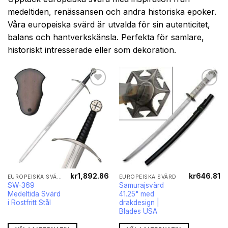
medeltiden, renässansen och andra historiska epoker.
Våra europeiska svärd är utvalda för sin autenticitet,
balans och hantverkskänsla. Perfekta för samlare,
historiskt intresserade eller som dekoration.
kr
1,892.86
kr
646.81
EUROPEISKA SVÄRD
EUROPEISKA SVÄRD
SW-369
Samurajsvärd
Medeltida Svärd
41.25" med
i Rostfritt Stål
drakdesign |
Blades USA