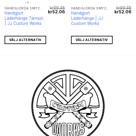
kr
99.48
kr
99.48
HANDGJORDA SMYCKEN
HANDGJORDA SMYCKEN
Det
Det
Det
Det
De
kr
52.06
kr
52.06
Handgjort
Handgjort
iga
nuvarande
ursprungliga
nuvarande
ursprungli
nu
Läderhänge Tärnsjö
Läderhänge | JJ
priset
priset
priset
priset
pr
r:
var:
är:
var:
är
| JJ Custom Works
Custom Works
kr42.58.
kr99.48.
kr52.06.
kr99.48.
kr
VÄLJ ALTERNATIV
VÄLJ ALTERNATIV