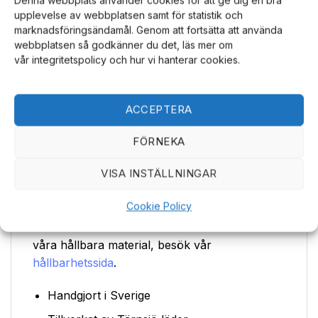
Letar du efter den perfekta gåvan? Detta
upplevelse av webbplatsen samt för statistik och
läderhänge är en utmärkt present till någon
marknadsföringsändamål. Genom att fortsätta att använda
webbplatsen så godkänner du det, läs mer om
som redan har allt. Det är både stilfullt och
vår integritetspolicy och hur vi hanterar cookies.
unikt, vilket gör det till en uppskattad gåva.
Utforska vårt urval av
personliga presenter.
ACCEPTERA
Miljövänligt val
Detta hänge är inte bara vackert utan också
FÖRNEKA
ett bra miljöval. Lädret kommer från svenska
VISA INSTÄLLNINGAR
gårdar där djuren behandlas väl. Dessutom
används inga skadliga kemikalier under
Cookie Policy
garvningen, vilket gör detta hänge till ett
hållbart och etiskt val. För mer information om
våra hållbara material, besök vår
hållbarhetssida
.
Handgjort i Sverige