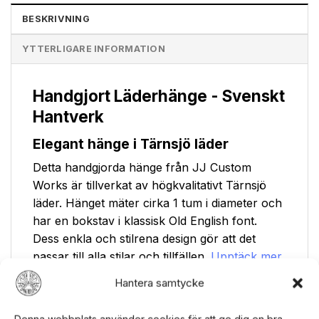
BESKRIVNING
YTTERLIGARE INFORMATION
Handgjort Läderhänge - Svenskt
Hantverk
Elegant hänge i Tärnsjö läder
Detta handgjorda hänge från JJ Custom
Works är tillverkat av högkvalitativt Tärnsjö
läder. Hänget mäter cirka 1 tum i diameter och
har en bokstav i klassisk Old English font.
Dess enkla och stilrena design gör att det
passar till alla stilar och tillfällen.
Upptäck mer
handgjorda smycken
i vår kollektion.
Hantera samtycke
Perfekt presentidé
Denna webbplats använder cookies för att ge dig en bra