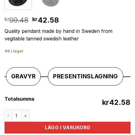
Det
Det
99.48
42.58
kr
kr
ursprungliga
nuvarande
Quality pendant made by hand in Sweden from
priset
priset
vegitable tanned swedish leather
var:
är:
kr99.48.
kr42.58.
96 i lager
GRAVYR
PRESENTINSLAGNING
Totalsumma
kr42.58
Handmade pendant from swedish quality leather mängd
LÄGG I VARUKORG