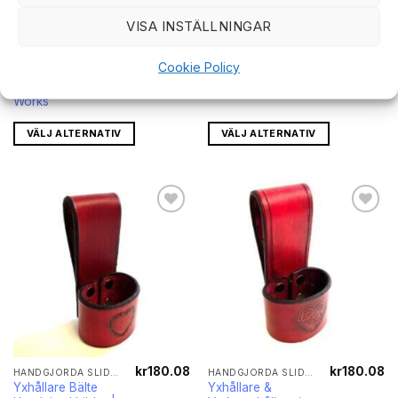
VISA INSTÄLLNINGAR
kr
180.08
kr
184.82
HANDGJORDA SLIDOR FÖR YXOR OCH KNIVAR
HANDGJORDA SLIDOR FÖR YXOR OCH KNIVAR
Yxhållare &
Yxhållare för Bälte
Cookie Policy
Verktygshållare
Handgjord | JJ
Läder | JJ Custom
Custom Works
Works
VÄLJ ALTERNATIV
VÄLJ ALTERNATIV
Lägg till i
Lägg till i
önskelistan
önskelistan
kr
180.08
kr
180.08
HANDGJORDA SLIDOR FÖR YXOR OCH KNIVAR
HANDGJORDA SLIDOR FÖR YXOR OCH KNIVAR
Yxhållare Bälte
Yxhållare &