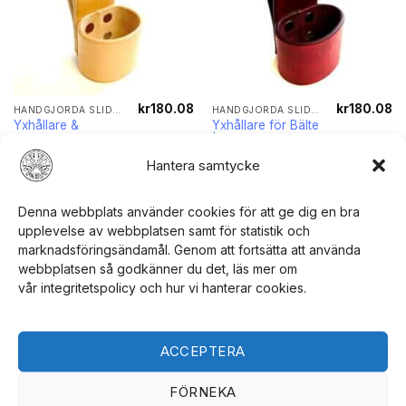
kr
180.08
kr
180.08
HANDGJORDA SLIDOR FÖR YXOR OCH KNIVAR
HANDGJORDA SLIDOR FÖR YXOR OCH KNIVAR
Yxhållare &
Yxhållare för Bälte
Verktygshållare för
| Handgjord i
Bälte | JJ Custom
Sverige
Hantera samtycke
Works
VÄLJ ALTERNATIV
VÄLJ ALTERNATIV
Denna webbplats använder cookies för att ge dig en bra
upplevelse av webbplatsen samt för statistik och
marknadsföringsändamål. Genom att fortsätta att använda
webbplatsen så godkänner du det, läs mer om
vår integritetspolicy och hur vi hanterar cookies.
Lägg till i
Lägg till i
önskelistan
önskelistan
ACCEPTERA
FÖRNEKA