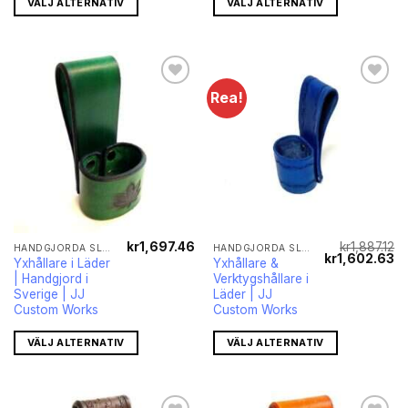
VÄLJ ALTERNATIV
VÄLJ ALTERNATIV
Rea!
Lägg till i
Lägg till i
önskelistan
önskelistan
kr
1,697.46
kr
1,887.12
HANDGJORDA SLIDOR FÖR YXOR OCH KNIVAR
HANDGJORDA SLIDOR FÖR YXOR OCH KNIVAR
Det
De
kr
1,602.63
Yxhållare i Läder
Yxhållare &
ursprungliga
nu
| Handgjord i
Verktygshållare i
priset
pr
var:
är
Sverige | JJ
Läder | JJ
kr1,887.12.
kr
Custom Works
Custom Works
VÄLJ ALTERNATIV
VÄLJ ALTERNATIV