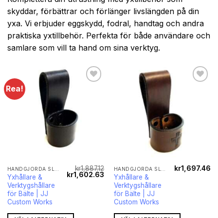
skyddar, förbättrar och förlänger livslängden på din
yxa. Vi erbjuder eggskydd, fodral, handtag och andra
praktiska yxtillbehör. Perfekta för både användare och
samlare som vill ta hand om sina verktyg.
Rea!
Lägg till i
Lägg till i
önskelistan
önskelistan
kr
1,887.12
kr
1,697.46
HANDGJORDA SLIDOR FÖR YXOR OCH KNIVAR
HANDGJORDA SLIDOR FÖR YXOR OCH KNIVAR
Det
Det
kr
1,602.63
Yxhållare &
Yxhållare &
ursprungliga
nuvarande
Verktygshållare
Verktygshållare
priset
priset
var:
är:
för Bälte | JJ
för Bälte | JJ
kr1,887.12.
kr1,602.63.
Custom Works
Custom Works