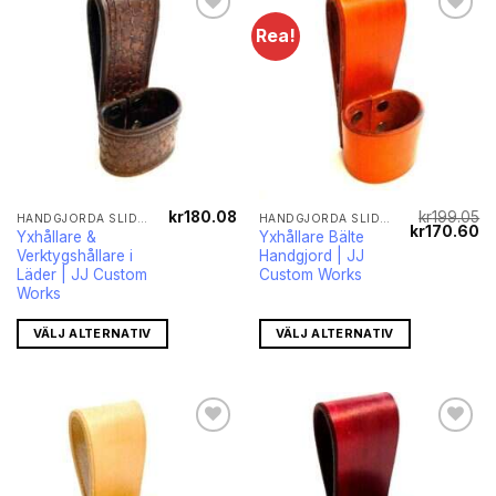
Rea!
Lägg till i
Lägg till i
önskelistan
önskelistan
kr
180.08
kr
199.05
HANDGJORDA SLIDOR FÖR YXOR OCH KNIVAR
HANDGJORDA SLIDOR FÖR YXOR OCH KNIVAR
Det
De
kr
170.60
Yxhållare &
Yxhållare Bälte
ursprunglig
nu
Verktygshållare i
Handgjord | JJ
priset
pr
var:
är
Läder | JJ Custom
Custom Works
kr199.05.
kr
Works
VÄLJ ALTERNATIV
VÄLJ ALTERNATIV
Lägg till i
Lägg till i
önskelistan
önskelistan