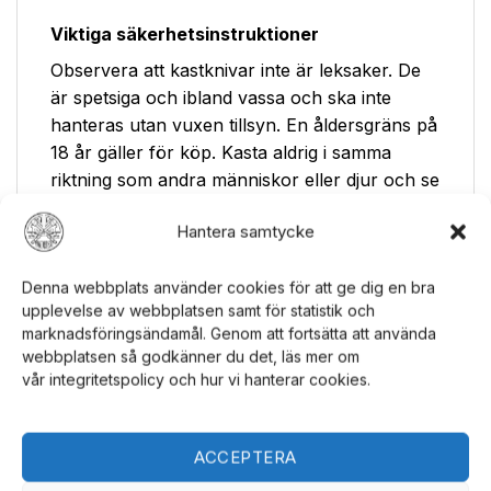
Viktiga säkerhetsinstruktioner
Observera att kastknivar inte är leksaker. De
är spetsiga och ibland vassa och ska inte
hanteras utan vuxen tillsyn. En åldersgräns på
18 år gäller för köp. Kasta aldrig i samma
riktning som andra människor eller djur och se
till att det inte finns ömtåliga föremål i närheten
Hantera samtycke
av måltavlan. För din säkerhet, besök
vår
hemsida
för mer information om säker
Denna webbplats använder cookies för att ge dig en bra
användning av kastknivar.
upplevelse av webbplatsen samt för statistik och
marknadsföringsändamål. Genom att fortsätta att använda
Användning och underhåll
webbplatsen så godkänner du det, läs mer om
Dessa kastknivar är endast avsedda att kastas
vår integritetspolicy och hur vi hanterar cookies.
mot lämpliga måltavlor. Mindre kastknivar
under 10 tum som inte väger mycket kan med
ACCEPTERA
fördel kastas mot vanliga piltavlor. För större
och tyngre tävlingsknivar rekommenderas en