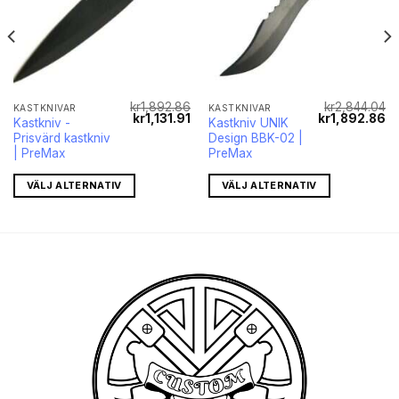
kr
1,892.86
kr
2,844.04
KASTKNIVAR
KASTKNIVAR
Det
Det
Det
De
kr
1,131.91
kr
1,892.86
Kastkniv -
Kastkniv UNIK
ursprungliga
nuvarande
ursprungliga
nu
Prisvärd kastkniv
Design BBK-02 |
priset
priset
priset
pr
var:
är:
var:
är
| PreMax
PreMax
kr1,892.86.
kr1,131.91.
kr2,844.04.
kr
VÄLJ ALTERNATIV
VÄLJ ALTERNATIV