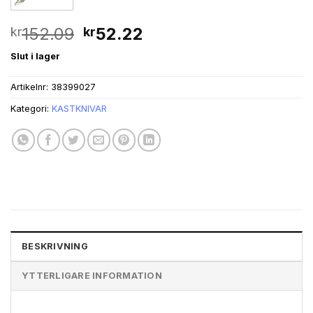
Det
Det
152.09
52.22
kr
kr
ursprungliga
nuvarande
Slut i lager
priset
priset
var:
är:
Artikelnr:
38399027
kr152.09.
kr52.22.
Kategori:
KASTKNIVAR
BESKRIVNING
YTTERLIGARE INFORMATION