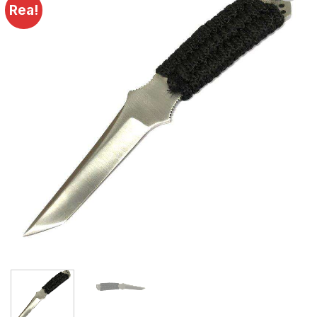
Rea!
Lägg till i
önskelistan