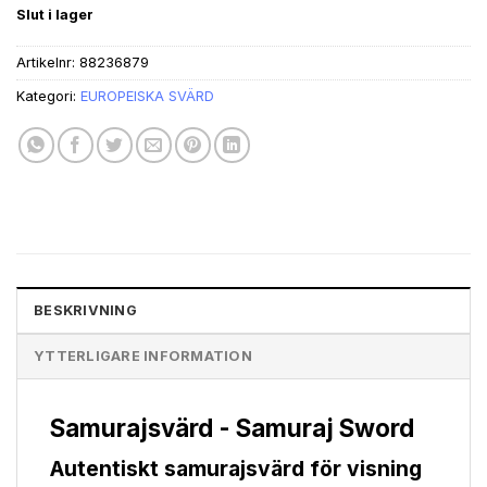
ursprungliga
nuvarande
Slut i lager
priset
priset
var:
är:
Artikelnr:
88236879
kr1,198.49.
kr998.74.
Kategori:
EUROPEISKA SVÄRD
BESKRIVNING
YTTERLIGARE INFORMATION
Samurajsvärd - Samuraj Sword
Autentiskt samurajsvärd för visning