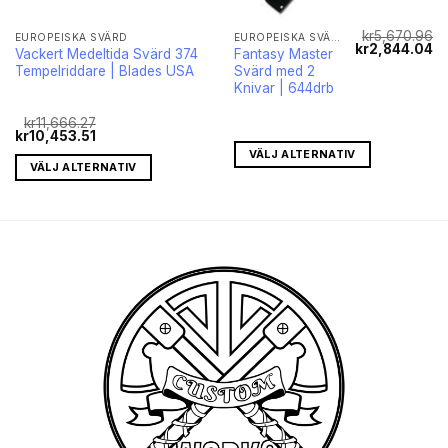
kr
5,670.96
EUROPEISKA SVÄRD
EUROPEISKA SVÄRD
Det
Det
De
kr
2,844.04
Vackert Medeltida Svärd 374
Fantasy Master
nuvarande
ursprungliga
nu
Tempelriddare | Blades USA
Svärd med 2
priset
priset
pr
r:
var:
är
Knivar | 644drb
kr9,502.33.
kr5,670.96.
kr
kr
11,666.27
Det
Det
kr
10,453.51
ursprungliga
nuvarande
VÄLJ ALTERNATIV
priset
priset
VÄLJ ALTERNATIV
var:
är:
kr11,666.27.
kr10,453.51.