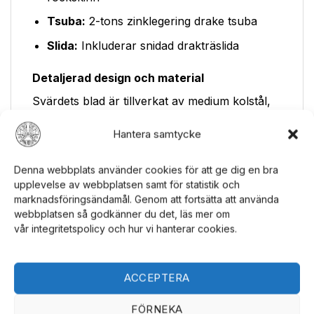
Tsuba:
2-tons zinklegering drake tsuba
Slida:
Inkluderar snidad drakträslida
Detaljerad design och material
Svärdets blad är tillverkat av medium kolstål,
vilket ger en bra balans mellan hållbarhet och
Hantera samtycke
skärpa. Bladet har en blodskåra, vilket bidrar
till svärdets autentiska utseende. Handtaget är
Denna webbplats använder cookies för att ge dig en bra
lindat med blå sladd och imitation av
upplevelse av webbplatsen samt för statistik och
rockskinn, vilket ger ett bekvämt och säkert
marknadsföringsändamål. Genom att fortsätta att använda
grepp. Tsuba (handskyddet) är tillverkat av 2-
webbplatsen så godkänner du det, läs mer om
tons zinklegering och har en detaljerad
vår integritetspolicy och hur vi hanterar cookies.
drakdesign. Svärdet inkluderar också en
snidad drakträslida som skyddar bladet och
kompletterar svärdets övergripande design.
ACCEPTERA
Detta samurajsvärd är idealiskt för den som
FÖRNEKA