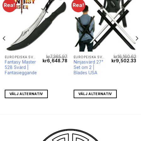
Rea!
Rea!
kr
7,365.97
kr
16,160.62
EUROPEISKA SVÄRD
EUROPEISKA SVÄRD
Det
Det
Det
Det
De
kr
6,648.78
kr
9,502.33
Fantasy Master
Ninjasvärd 27"
ga
nuvarande
ursprungliga
nuvarande
ursprungliga
nu
528 Svärd |
Set om 2 |
priset
priset
priset
priset
pr
r:
var:
är:
var:
är
Fantasieggande
Blades USA
kr199.65.
kr7,365.97.
kr6,648.78.
kr16,160.62.
kr
VÄLJ ALTERNATIV
VÄLJ ALTERNATIV