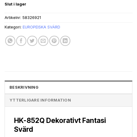
ursprungliga
nuvarande
Slut i lager
priset
priset
var:
är:
Artikelnr:
58326921
kr504.13.
kr404.16.
Kategori:
EUROPEISKA SVÄRD
BESKRIVNING
YTTERLIGARE INFORMATION
HK-852Q Dekorativt Fantasi
Svärd