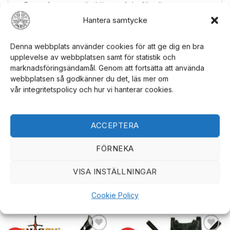
Detta fantasysvärd är perfekt för dig som
uppskattar unika och dekorativa föremål.
Hantera samtycke
Bladet i rostfritt stål ger en hållbar
konstruktion, medan detaljerna i gjuten metall
Denna webbplats använder cookies för att ge dig en bra
ger en distinkt stil. Den medföljande slidan
upplevelse av webbplatsen samt för statistik och
marknadsföringsändamål. Genom att fortsätta att använda
skyddar bladet och kompletterar svärdets
webbplatsen så godkänner du det, läs mer om
design. Visa upp din unika smak med detta
vår integritetspolicy och hur vi hanterar cookies.
fantasysvärd från
Blades USA
. För fler
dekorativa alternativ, besök vår
Fantasy-
kollektion
. Upptäck fler unika föremål på
vår
ACCEPTERA
hemsida
.
FÖRNEKA
VISA INSTÄLLNINGAR
RELATERADE PRODUKTER
Cookie Policy