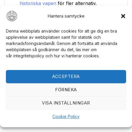
historiska vapen
för fler alternativ.
Robin of Locksley svärd:
Inspirerat av
Hantera samtycke
legenden om Robin of Locksley.
Utsmyckning i gjuten metall på grepp:
Denna webbplats använder cookies för att ge dig en bra
upplevelse av webbplatsen samt för statistik och
Detaljerat grepp med utsmyckning i gjuten
marknadsföringsändamål. Genom att fortsätta att använda
metall för ett elegant utseende.
webbplatsen så godkänner du det, läs mer om
Inkluderar skida med utsmyckning i gjuten
vår integritetspolicy och hur vi hanterar cookies.
metall:
Levereras med en matchande skida,
också med utsmyckning i gjuten metall, för
ACCEPTERA
säker förvaring och transport. Utforska
vårt sortiment av
Blades USA produkter
.
FÖRNEKA
VISA INSTÄLLNINGAR
Cookie Policy
RELATERADE PRODUKTER