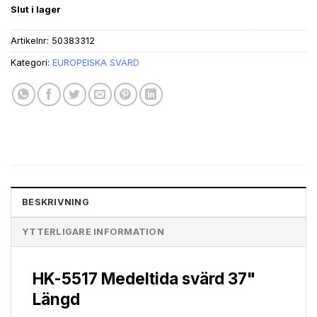
ursprungliga
nuvarande
Slut i lager
priset
priset
var:
är:
Artikelnr:
50383312
kr1,093.86.
kr989.23.
Kategori:
EUROPEISKA SVÄRD
BESKRIVNING
YTTERLIGARE INFORMATION
HK-5517 Medeltida svärd 37"
Längd