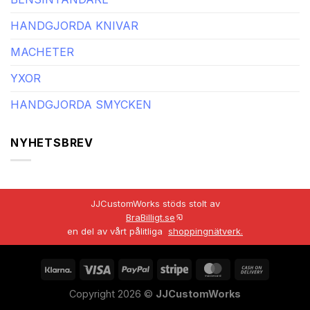
HANDGJORDA KNIVAR
MACHETER
YXOR
HANDGJORDA SMYCKEN
NYHETSBREV
JJCustomWorks stöds stolt av
BraBilligt.se
en del av vårt pålitliga
shoppingnätverk.
Copyright 2026 ©
JJCustomWorks