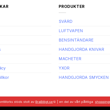
KAR
PRODUKTER
SVÄRD
LUFTVAPEN
BENSINTÄNDARE
s
HANDGJORDA KNIVAR
MACHETER
icy
YXOR
llkor
HANDGJORDA SMYCKEN
omWorks stöds stolt av
BraBilligt.se
|
en del av vårt pålitliga
shoppingn