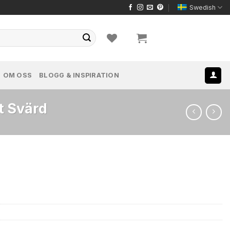
Swedish
OM OSS
BLOGG & INSPIRATION
t Svärd
Det
8
liga
nuvarande
priset
är:
.
kr789.48.