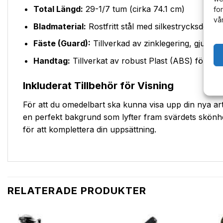
Total Längd:
29-1/7 tum (cirka 74.1 cm)
fo
vå
Bladmaterial:
Rostfritt stål med silkestrycksdesign
Fäste (Guard):
Tillverkad av zinklegering, gjutna m
Handtag:
Tillverkat av robust Plast (ABS) för ett 
Inkluderat Tillbehör för Visning
För att du omedelbart ska kunna visa upp din nya ar
en perfekt bakgrund som lyfter fram svärdets skönhet o
för att komplettera din uppsättning.
RELATERADE PRODUKTER