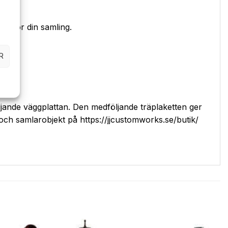
bas för din samling.
R
jande väggplattan. Den medföljande träplaketten ger
r och samlarobjekt på https://jjcustomworks.se/butik/