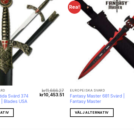
Rea!
kr
11,666.27
ÄRD
EUROPEISKA SVÄRD
Det
Det
kr
10,453.51
tida Svärd 374
Fantasy Master 681 Svärd |
ursprungliga
nuvarande
 | Blades USA
Fantasy Master
priset
priset
var:
är:
kr11,666.27.
kr10,453.51.
ATIV
VÄLJ ALTERNATIV