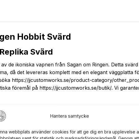
gen Hobbit Svärd
 Replika Svärd
 av de ikoniska vapnen från Sagan om Ringen. Detta svärd ä
ma, då det levereras komplett med en elegant väggplatta fö
besöka https://jjcustomworks.se/product-category/other_p
iska föremål på https://jjcustomworks.se/butik/. Vi garanterar
Hantera samtycke
aljer, vilket säkerställer en autentisk känsla och utseende f
nna webbplats använder cookies för att ge dig en bra upplevelse 
bbplatsen samt för statistik och marknadsföringsändamål. Genom att