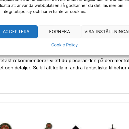
rtsätta att använda webbplatsen så godkänner du det, läs mer om
r integritetspolicy och hur vi hanterar cookies.
 för extra visuell effekt. Detta material erbjuder en hållbar 
ed precision för att efterlikna originaldesignen.
ACCEPTERA
FÖRNEKA
VISA INSTÄLLNINGA
säkert och detaljerat grepp.
Cookie Policy
tefakt rekommenderar vi att du placerar den på den medföl
ch detaljer. Se till att kolla in andra fantastiska tillbehö