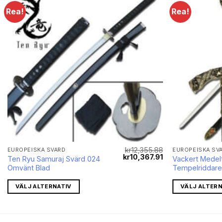
Rea!
Rea!
kr
12,355.88
EUROPEISKA SVÄRD
EUROPEISKA SV
Det
Det
Det
kr
10,367.91
Ten Ryu Samuraj Svärd 024
Vackert Medel
nuvarande
ursprungliga
nuvarande
Omvänt Blad
Tempelriddare
priset
priset
priset
r:
var:
är:
kr2,844.04.
kr12,355.88.
kr10,367.91.
VÄLJ ALTERNATIV
VÄLJ ALTERN