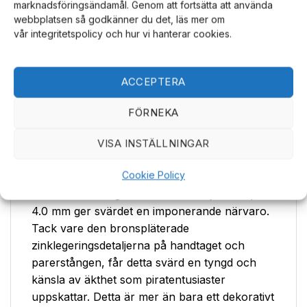
marknadsföringsändamål. Genom att fortsätta att använda
Bladmaterial:
Högkvalitativt 2Cr13 Rostfritt
webbplatsen så godkänner du det, läs mer om
Stål
vår integritetspolicy och hur vi hanterar cookies.
Unik Detalj:
Graverat Mönster på Bladet för
autentisk känsla
ACCEPTERA
Handtag och Parerstång:
Tillverkad av
zinklegering med bronsplätering, vilket ger
FÖRNEKA
ett gediget grepp och ett klassiskt utseende
VISA INSTÄLLNINGAR
Fodral:
Levereras med ett svart träskida för
säker förvaring och transport
Cookie Policy
Det 560 mm långa bladet med en tjocklek på
4.0 mm ger svärdet en imponerande närvaro.
Tack vare den bronspläterade
zinklegeringsdetaljerna på handtaget och
parerstången, får detta svärd en tyngd och
känsla av äkthet som piratentusiaster
uppskattar. Detta är mer än bara ett dekorativt