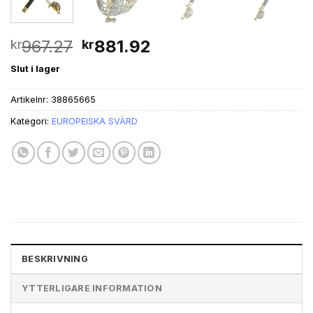
Det
Det
967.27
881.92
kr
kr
ursprungliga
nuvarande
Slut i lager
priset
priset
var:
är:
Artikelnr:
38865665
kr967.27.
kr881.92.
Kategori:
EUROPEISKA SVÄRD
BESKRIVNING
YTTERLIGARE INFORMATION