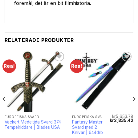
föremål; det är en bit filmhistoria.
RELATERADE PRODUKTER
Rea!
Rea!
Lägg till i
Lägg till i
önskelistan
önskelistan
kr
5,653.78
EUROPEISKA SVÄRD
EUROPEISKA SVÄRD
Det
Det
De
kr
2,835.42
Vackert Medeltida Svärd 374
Fantasy Master
ga
nuvarande
ursprungliga
nu
Tempelriddare | Blades USA
Svärd med 2
priset
priset
pr
r:
var:
är
Knivar | 644drb
kr199.05.
kr5,653.78.
kr