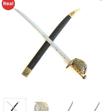
Rea!
Lägg till i
önskelistan