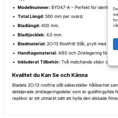
Modellnummer:
BY047-A – Perfekt för identifierin
De
we
Total Längd:
560 mm per svärd.
fo
Bladlängd:
400 mm.
vå
Bladtjocklek:
4.0 mm.
Bladmaterial:
2Cr13 Rostfritt Stål, prytt med ett e
Handtagsmaterial:
ABS och Zinklegering för press
Inkluderat Tillbehör:
Två matchande slidor och en 
Kvalitet du Kan Se och Känna
Bladets 2Cr13 rostfria stål säkerställer hållbarhet 
detaljerade zinklegeringsdelar som är guldförgyllda 
replikor är ett utmärkt sätt att hylla den älskade films