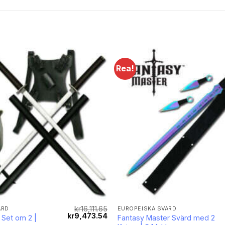
Rea!
Lägg till i
önskelistan
kr
16,111.65
ÄRD
EUROPEISKA SVÄRD
Det
Det
kr
9,473.54
 Set om 2 |
Fantasy Master Svärd med 2
ursprungliga
nuvarande