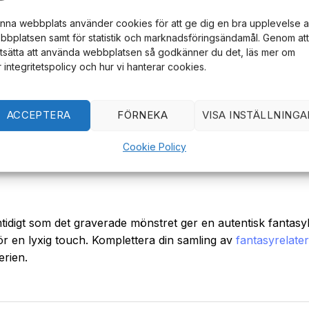
g i din samling.
nna webbplats använder cookies för att ge dig en bra upplevelse 
bbplatsen samt för statistik och marknadsföringsändamål. Genom att
rtsätta att använda webbplatsen så godkänner du det, läs mer om
r integritetspolicy och hur vi hanterar cookies.
tsat mönster på bladet.
ACCEPTERA
FÖRNEKA
VISA INSTÄLLNINGA
gjutna delar, med guldförgylld finish.
Cookie Policy
dekorativ trätavla för visning.
samtidigt som det graverade mönstret ger en autentisk fant
för en lyxig touch. Komplettera din samling av
fantasyrelate
erien.