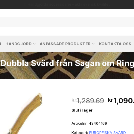
🔥 Exklusiva repliker – perfekt för passionerade samlare!
N
HANDGJORD
ANPASSADE PRODUKTER
KONTAKTA OSS
 Dubbla Svärd från Sagan om Ringe
Det
1,289.69
1,090
kr
kr
ursprun
Slut i lager
Lägg till i
priset
önskelistan
var:
Artikelnr:
43404169
kr1,289
Kategori:
EUROPEISKA SVÄRD