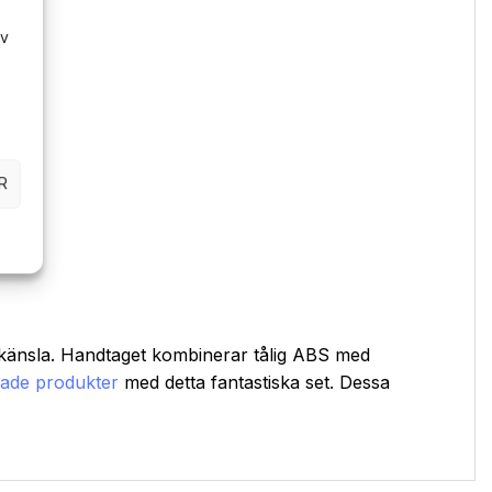
av
R
asykänsla. Handtaget kombinerar tålig ABS med
rade produkter
med detta fantastiska set. Dessa