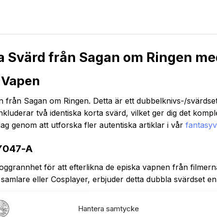
a Svärd från Sagan om Ringen med
 Vapen
 från Sagan om Ringen. Detta är ett dubbelknivs-/svärdset 
inkluderar två identiska korta svärd, vilket ger dig det kompl
ag genom att utforska fler autentiska artiklar i vår
fantasyv
BY047-A
grannhet för att efterlikna de episka vapnen från filmerna
n samlare eller Cosplayer, erbjuder detta dubbla svärdset
Hantera samtycke