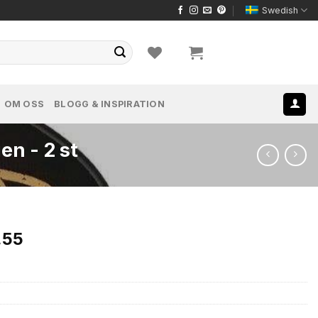
Swedish
OM OSS
BLOGG & INSPIRATION
n - 2 st
Det
.55
gliga
nuvarande
priset
är:
.69.
kr1,090.55.