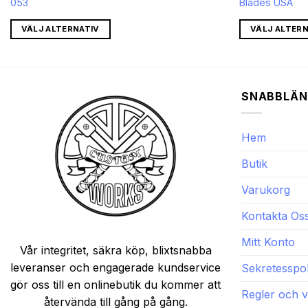
053
Blades USA
priset
priset
priset
r:
var:
är:
kr199.05.
kr1,223.31.
kr995.72.
VÄLJ ALTERNATIV
VÄLJ ALTERN
SNABBLÄN
Hem
Butik
Varukorg
Kontakta Os
Mitt Konto
Vår integritet, säkra köp, blixtsnabba
leveranser och engagerade kundservice
Sekretesspol
gör oss till en onlinebutik du kommer att
Regler och vi
återvända till gång på gång.