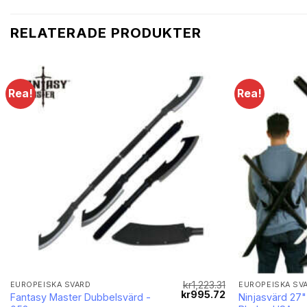
RELATERADE PRODUKTER
Rea!
Rea!
Lägg till i
önskelistan
kr
1,223.31
EUROPEISKA SVÄRD
EUROPEISKA SV
Det
Det
Det
kr
995.72
Fantasy Master Dubbelsvärd -
Ninjasvärd 27"
iga
nuvarande
ursprungliga
nuvarande