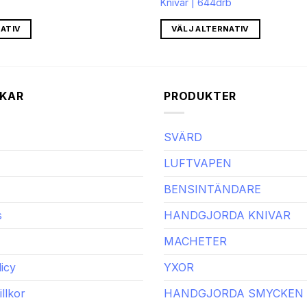
Knivar | 644drb
priset
priset
var:
är:
kr16,111.65.
kr9,473.54.
ATIV
VÄLJ ALTERNATIV
KAR
PRODUKTER
SVÄRD
LUFTVAPEN
BENSINTÄNDARE
s
HANDGJORDA KNIVAR
MACHETER
icy
YXOR
llkor
HANDGJORDA SMYCKEN