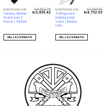
kr
5,653.78
kr
7,343.65
EUROPEISKA SVÄRD
EUROPEISKA SVÄRD
Det
Det
Det
De
kr
2,835.42
kr
4,732.03
Fantasy Master
Tvillingsvärd -
ursprungliga
nuvarande
ursprungliga
nu
Svärd med 2
Dubbla korta
priset
priset
priset
pr
var:
är:
var:
är
Knivar | 644drb
svärd | Blades
kr5,653.78.
kr2,835.42.
kr7,343.65.
kr
USA
VÄLJ ALTERNATIV
VÄLJ ALTERNATIV