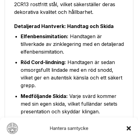
2CR13 rostfritt stål, vilket säkerställer deras
dekorativa kvalitet och hållbarhet.
Detaljerad Hantverk: Handtag och Skida
Elfenbensimitation:
Handtagen är
tillverkade av zinklegering med en detaljerad
elfenbensimitation.
Röd Cord-lindning:
Handtagen är sedan
omsorgsfullt lindade med en röd snodd,
vilket ger en autentisk känsla och ett säkert
grepp.
Medföljande Skida:
Varje svärd kommer
med sin egen skida, vilket fulländar setets
presentation och skyddar klingan.
Detta set är mer än bara dekoration; det är en
Hantera samtycke
berättelse. Upptäck hela vårt sortiment av