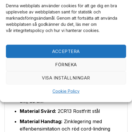
produkter i vår
kategori för heminredning
.
Denna webbplats använder cookies för att ge dig en bra
upplevelse av webbplatsen samt för statistik och
Komplett Set för Display
marknadsföringsändamål. Genom att fortsätta att använda
webbplatsen så godkänner du det, läs mer om
Setet levereras komplett med alla tre
vår integritetspolicy och hur vi hanterar cookies.
samuraisvärd och ett robust trästativ. Stativet
är designat för att elegant visa upp svärden,
vilket gör det enkelt att skapa en imponerande
ACCEPTERA
display i vilket rum som helst. Det är en
perfekt present eller en enastående detalj för
FÖRNEKA
ditt eget hem.
VISA INSTÄLLNINGAR
Produktspecifikationer:
Cookie Policy
Svärdslängder (inkl. skida):
106 cm, 81
cm, 65 cm
Material Svärd:
2CR13 Rostfritt stål
Material Handtag:
Zinklegering med
elfenbensimitation och röd cord-lindning