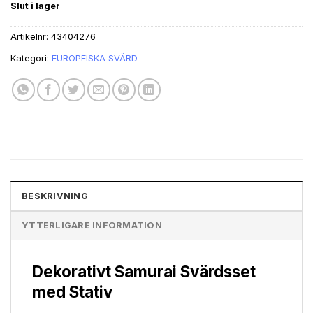
Slut i lager
priset
priset
var:
är:
Artikelnr:
43404276
kr1,991.43.
kr1,488.83.
Kategori:
EUROPEISKA SVÄRD
BESKRIVNING
YTTERLIGARE INFORMATION
Dekorativt Samurai Svärdsset
med Stativ