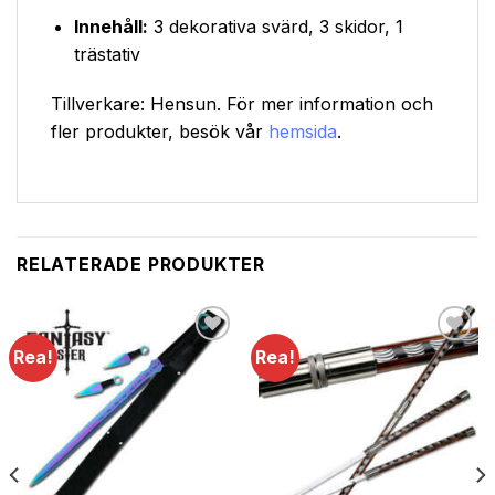
Innehåll:
3 dekorativa svärd, 3 skidor, 1
trästativ
Tillverkare: Hensun. För mer information och
fler produkter, besök vår
hemsida
.
RELATERADE PRODUKTER
Rea!
Rea!
Lägg till i
Lägg till i
önskelistan
önskelistan