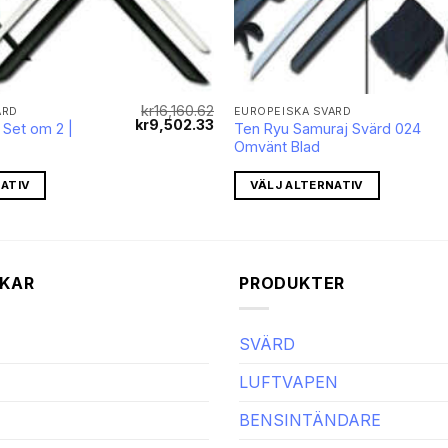
kr
16,160.62
ÄRD
EUROPEISKA SVÄRD
Det
Det
kr
9,502.33
 Set om 2 |
Ten Ryu Samuraj Svärd 024
ursprungliga
nuvarande
Omvänt Blad
priset
priset
var:
är:
kr16,160.62.
kr9,502.33.
ATIV
VÄLJ ALTERNATIV
KAR
PRODUKTER
SVÄRD
LUFTVAPEN
BENSINTÄNDARE