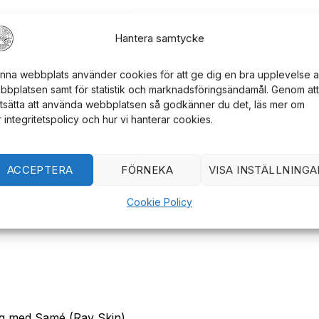
" långa och 2 5/8" breda.
Hantera samtycke
lätad silkessnöre för att ge ett säkert och bekvämt grepp.
nna webbplats använder cookies för att ge dig en bra upplevelse 
en lång främre parerstång för att avleda och fånga motva
bbplatsen samt för statistik och marknadsföringsändamål. Genom att
rtsätta att använda webbplatsen så godkänner du det, läs mer om
r integritetspolicy och hur vi hanterar cookies.
ACCEPTERA
FÖRNEKA
VISA INSTÄLLNINGA
Cookie Policy
dtag med Samé (Ray Skin)