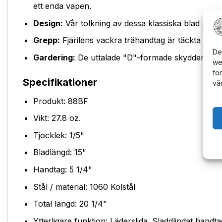
ett enda vapen.
Design:
Vår tolkning av dessa klassiska blad är 15
Grepp:
Fjärilens vackra trähandtag är täckta med f
De
Gardering:
De uttalade "D"-formade skydden har 
we
fo
Specifikationer
vå
Produkt: 88BF
Vikt: 27.8 oz.
Tjocklek: 1/5"
Bladlängd: 15"
Handtag: 5 1/4"
Stål / material: 1060 Kolstål
Total längd: 20 1/4"
Ytterligare funktion: Läderslida. Sladdlindat han