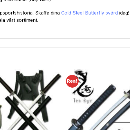
psportshistoria. Skaffa dina
Cold Steel Butterfly svärd
idag!
la vårt sortiment.
Rea!
Lägg till i
önskelistan