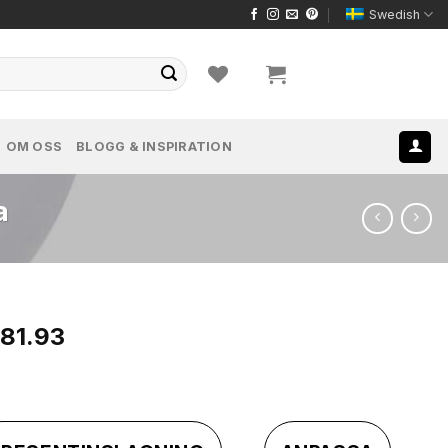
Swedish
OM OSS
BLOGG & INSPIRATION
a
Det
281.93
ungliga
nuvarande
priset
är:
878.29.
kr33,281.93.