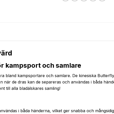
värd
 för kampsport och samlare
lära bland kampsportare och samlare. De kinesiska Butterfl
 Men när de dras kan de separeras och användas i båda händ
 till alla bladälskares samling!
vändas i båda händerna, vilket ger snabba och mångsidiga 