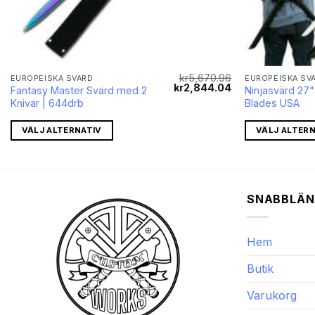
kr
5,670.96
EUROPEISKA SVÄRD
EUROPEISKA SV
Det
Det
Det
kr
2,844.04
Fantasy Master Svärd med 2
Ninjasvärd 27"
ga
nuvarande
ursprungliga
nuvarande
Knivar | 644drb
Blades USA
priset
priset
priset
r:
var:
är:
kr789.48.
kr5,670.96.
kr2,844.04.
VÄLJ ALTERNATIV
VÄLJ ALTERN
SNABBLÄN
Hem
Butik
Varukorg