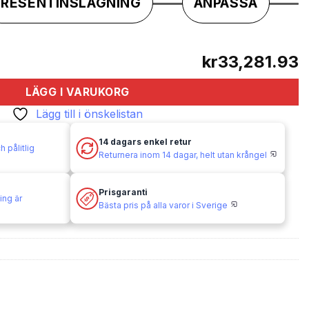
PRESENTINSLAGNING
ANPASSA
kr33,281.93
LÄGG I VARUKORG
Lägg till i önskelistan
14 dagars enkel retur
 pålitlig
Returnera inom 14 dagar, helt utan krångel
Prisgaranti
ing är
Bästa pris på alla varor i Sverige