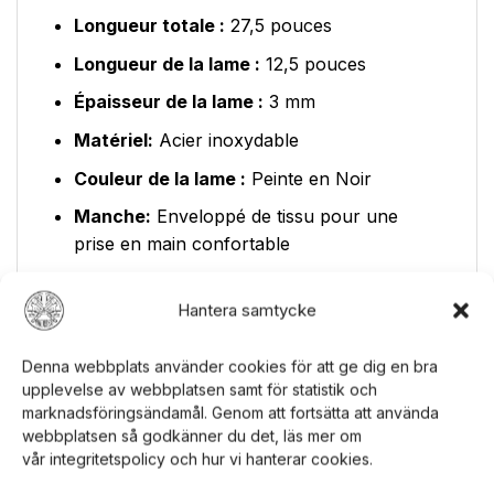
Longueur totale :
27,5 pouces
Longueur de la lame :
12,5 pouces
Épaisseur de la lame :
3 mm
Matériel:
Acier inoxydable
Couleur de la lame :
Peinte en Noir
Manche:
Enveloppé de tissu pour une
prise en main confortable
Fourreau :
Fourreau en nylon 600D inclus
pour un stockage et un transport sûrs
Hantera samtycke
La lame en acier inoxydable peinte en noir
Denna webbplats använder cookies för att ge dig en bra
donne à l'épée un aspect dramatique et
upplevelse av webbplatsen samt för statistik och
marknadsföringsändamål. Genom att fortsätta att använda
mystérieux. Le manche enveloppé de tissu
webbplatsen så godkänner du det, läs mer om
contribue non seulement au confort, mais
vår integritetspolicy och hur vi hanterar cookies.
aussi à l'apparence unique. Pour un stockage