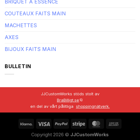
BRIQUET À ESSENCE
COUTEAUX FAITS MAIN
MACHETTES
AXES
BIJOUX FAITS MAIN
BULLETIN
JJCustomWorks stöds stolt av
BraBilligt.se
en del av vårt pålitliga
shoppingnätverk.
Copyright 2026 ©
JJCustomWorks