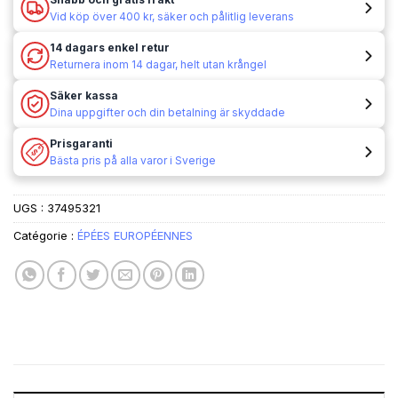
Vid köp över 400 kr, säker och pålitlig leverans
14 dagars enkel retur
Returnera inom 14 dagar, helt utan krångel
Säker kassa
Dina uppgifter och din betalning är skyddade
Prisgaranti
Bästa pris på alla varor i Sverige
UGS :
37495321
Catégorie :
ÉPÉES EUROPÉENNES