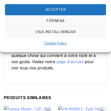
et un transport sûrs, un fourreau en nylon
600D durable est inclus. Découvrez notre
ACCEPTER
large sélection d'
épées
.
FÖRNEKA
Que vous soyez un collectionneur, un
passionné de cosplay ou que vous appréciez
VISA INSTÄLLNINGAR
simplement les objets beaux et bien faits, cette
épée de Fantasy Master vous impressionnera.
Cookie Policy
Explorez toute notre gamme et trouvez
quelque chose qui convient à votre style et à
vos goûts. Visitez notre
page d'accueil
pour
voir tous nos produits.
PRODUITS SIMILAIRES