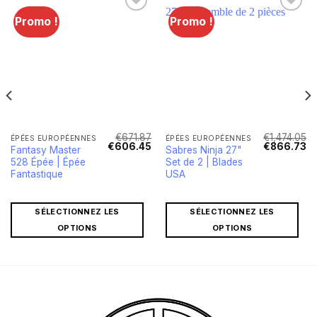
Promo !
Promo !
Lägg till i
Lägg till i
önskelistan
önskelistan
€
671.87
€
1,474.05
ÉPÉES EUROPÉENNES
ÉPÉES EUROPÉENNES
Le
Le
Le
Le
Le
€
606.45
€
866.73
Fantasy Master
Sabres Ninja 27"
rix
prix
prix
prix
pr
528 Épée | Épée
Set de 2 | Blades
actuel
initial
actuel
initial
ac
st :
était :
est :
était :
est
Fantastique
USA
€72.01.
€671.87.
€606.45.
€1,474.05.
€8
SÉLECTIONNEZ LES
SÉLECTIONNEZ LES
OPTIONS
OPTIONS