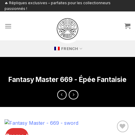
Passer
🔥 Répliques exclusives – parfaites pour les collectionneurs
passionnés !
au
contenu
FRENCH
Fantasy Master 669 - Épée Fantaisie