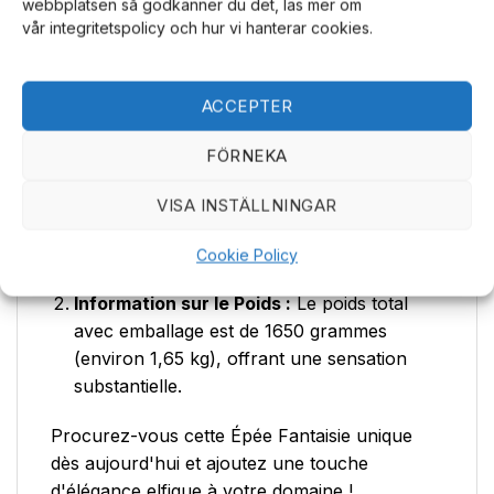
webbplatsen så godkänner du det, läs mer om
une manipulation optimaux. Garder vos
vår integritetspolicy och hur vi hanterar cookies.
trésors organisés est facile lorsque vous avez
le bon équipement d'affichage. Pour voir notre
gamme complète, y compris les produits de
ACCEPTER
base, visitez notre page d'accueil,
FÖRNEKA
https://jjcustomworks.se/.
VISA INSTÄLLNINGAR
Longueur totale :
L'épée mesure environ
95 cm, une taille impressionnante pour une
Cookie Policy
arme décorative.
Information sur le Poids :
Le poids total
avec emballage est de 1650 grammes
(environ 1,65 kg), offrant une sensation
substantielle.
Procurez-vous cette Épée Fantaisie unique
dès aujourd'hui et ajoutez une touche
d'élégance elfique à votre domaine !