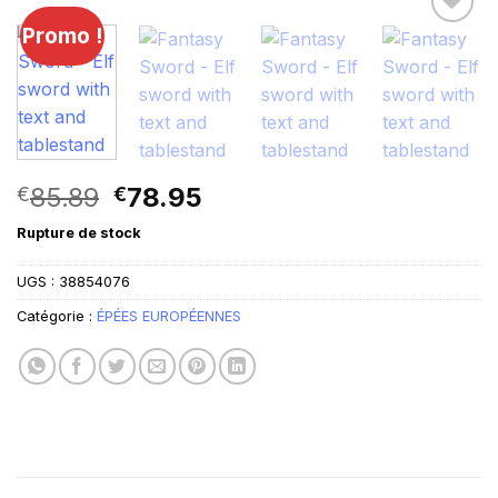
Promo !
Le
Le
85.89
78.95
€
€
prix
prix
Rupture de stock
initial
actuel
était :
est :
UGS :
38854076
€85.89.
€78.95.
Catégorie :
ÉPÉES EUROPÉENNES