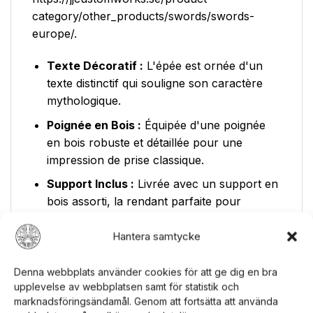
category/other_products/swords/swords-
europe/.
Texte Décoratif :
L'épée est ornée d'un
texte distinctif qui souligne son caractère
mythologique.
Poignée en Bois :
Équipée d'une poignée
en bois robuste et détaillée pour une
impression de prise classique.
Support Inclus :
Livrée avec un support en
bois assorti, la rendant parfaite pour
l'exposition dès la sortie de la boîte.
Hantera samtycke
Dimensions et Manipulation
Denna webbplats använder cookies för att ge dig en bra
Comprenez sa présence à travers ses
upplevelse av webbplatsen samt för statistik och
mesures. Il est important de connaître la taille
marknadsföringsändamål. Genom att fortsätta att använda
de votre nouvelle épée pour un placement et