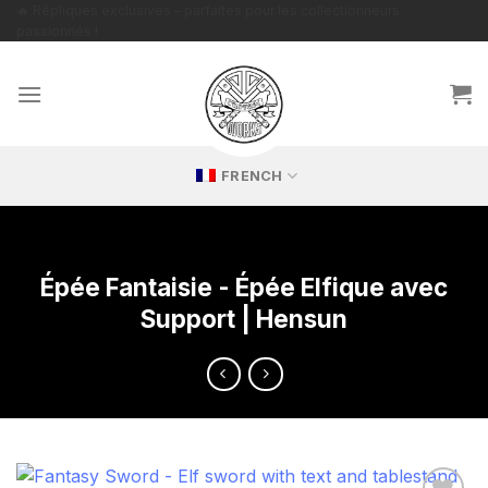
Passer
🔥 Répliques exclusives – parfaites pour les collectionneurs
passionnés !
au
contenu
FRENCH
Épée Fantaisie - Épée Elfique avec
Support | Hensun