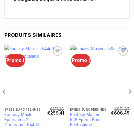
PRODUITS SIMILAIRES
Promo !
Promo !
€
517.26
€
671.87
ÉPÉES EUROPÉENNES
ÉPÉES EUROPÉENNES
Le
Le
Le
Le
Le
€
259.41
€
606.45
Fantasy Master
Fantasy Master
rix
prix
prix
prix
pr
Épée avec 2
528 Épée | Épée
actuel
initial
actuel
initial
ac
st :
était :
est :
était :
est
Couteaux | 644drb
Fantastique
€945.68.
€517.26.
€259.41.
€671.87.
€6