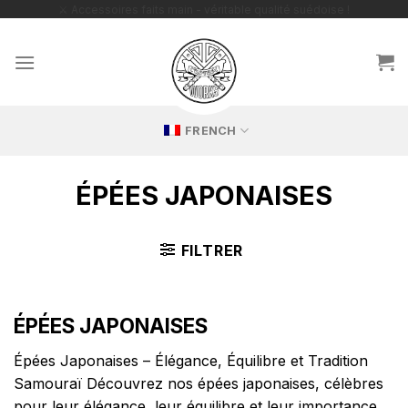
Passer
🔥 Répliques exclusives – parfaites pour les collectionneurs
passionnés !
au
contenu
FRENCH
ÉPÉES JAPONAISES
FILTRER
ÉPÉES JAPONAISES
Épées Japonaises – Élégance, Équilibre et Tradition
Samouraï Découvrez nos épées japonaises, célèbres