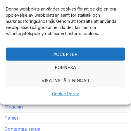
Denna webbplats använder cookies för att ge dig en bra
upplevelse av webbplatsen samt för statistik och
marknadsföringsändamål. Genom att fortsätta att använda
webbplatsen så godkänner du det, läs mer om
vår integritetspolicy och hur vi hanterar cookies.
Notre intégrité, nos achats sécurisés, nos livraisons
ultra-rapides et notre service client dédié font de nous
une boutique en ligne sur laquelle vous reviendrez
ACCEPTER
encore et encore.
FÖRNEKA
VISA INSTÄLLNINGAR
LIENS RAPIDES
Cookie Policy
Maison
Magasin
Panier