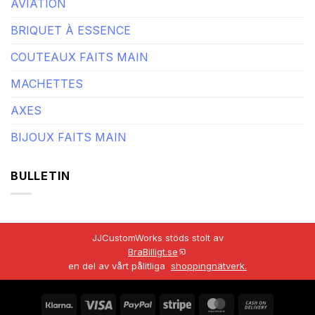
AVIATION
BRIQUET À ESSENCE
COUTEAUX FAITS MAIN
MACHETTES
AXES
BIJOUX FAITS MAIN
BULLETIN
JJCustomWorks stöds stolt av
BraBilligt.se
en del av vårt pålitliga
shoppingnätverk.