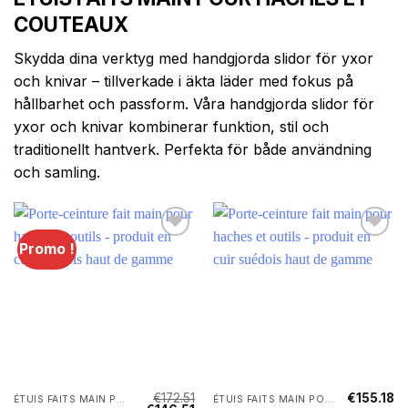
COUTEAUX
Skydda dina verktyg med handgjorda slidor för yxor
och knivar – tillverkade i äkta läder med fokus på
hållbarhet och passform. Våra handgjorda slidor för
yxor och knivar kombinerar funktion, stil och
traditionellt hantverk. Perfekta för både användning
och samling.
Promo !
€
172.51
€
155.18
ÉTUIS FAITS MAIN POUR HACHES ET COUTEAUX
ÉTUIS FAITS MAIN POUR HACHES ET COUTEAUX