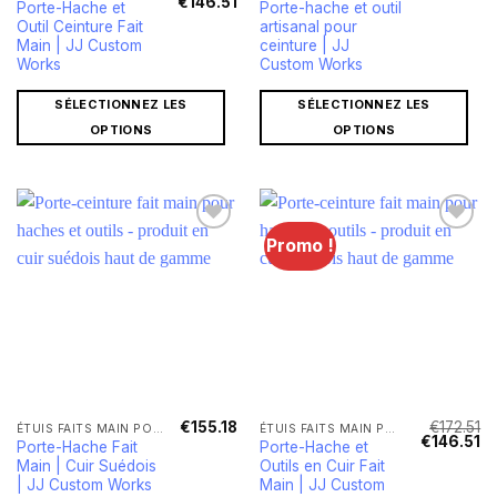
Le
Le
€
146.51
Porte-Hache et
Porte-hache et outil
prix
prix
Outil Ceinture Fait
artisanal pour
initial
actuel
était :
est :
Main | JJ Custom
ceinture | JJ
€172.51.
€146.51.
Works
Custom Works
SÉLECTIONNEZ LES
SÉLECTIONNEZ LES
OPTIONS
OPTIONS
Promo !
€
155.18
€
172.51
ÉTUIS FAITS MAIN POUR HACHES ET COUTEAUX
ÉTUIS FAITS MAIN POUR HACHES ET COUTEAUX
Le
Le
€
146.51
Porte-Hache Fait
Porte-Hache et
prix
pr
Main | Cuir Suédois
Outils en Cuir Fait
initial
ac
était :
est
| JJ Custom Works
Main | JJ Custom