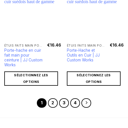
€
16.46
€
16.46
ÉTUIS FAITS MAIN POUR HACHES ET COUTEAUX
ÉTUIS FAITS MAIN POUR HACHES ET COUTEAUX
Porte-hache en cuir
Porte-Hache et
fait main pour
Outils en Cuir | JJ
ceinture | JJ Custom
Custom Works
Works
SÉLECTIONNEZ LES
SÉLECTIONNEZ LES
OPTIONS
OPTIONS
1
2
3
4