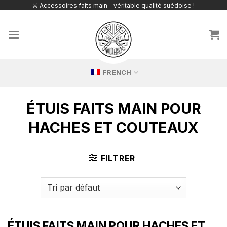
Passer
⚔️ Accessoires faits main - véritable qualité suédoise !
au
contenu
FRENCH
ÉTUIS FAITS MAIN POUR
HACHES ET COUTEAUX
FILTRER
ÉTUIS FAITS MAIN POUR HACHES ET