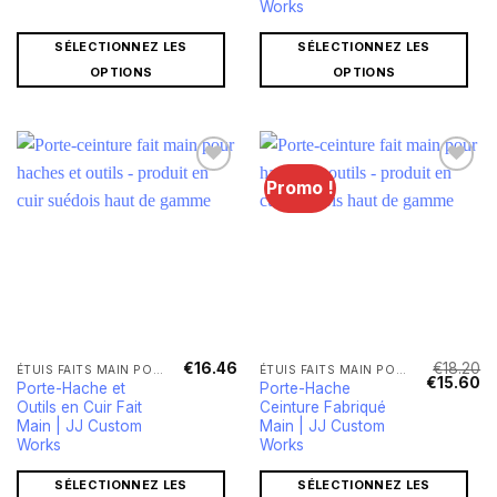
€172.51.
€1
Works
SÉLECTIONNEZ LES
SÉLECTIONNEZ LES
OPTIONS
OPTIONS
Promo !
€
16.46
€
18.20
ÉTUIS FAITS MAIN POUR HACHES ET COUTEAUX
ÉTUIS FAITS MAIN POUR HACHES ET COUTEAUX
Le
Le
€
15.60
Porte-Hache et
Porte-Hache
prix
pr
Outils en Cuir Fait
Ceinture Fabriqué
initial
ac
était :
est
Main | JJ Custom
Main | JJ Custom
€18.20.
€1
Works
Works
SÉLECTIONNEZ LES
SÉLECTIONNEZ LES