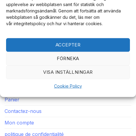
upplevelse av webbplatsen samt för statistik och
marknadsföringsändamål. Genom att fortsätta att använda
Notre intégrité, nos achats sécurisés, nos livraisons
webbplatsen så godkänner du det, läs mer om
vår integritetspolicy och hur vi hanterar cookies.
ultra-rapides et notre service client dédié font de nous
une boutique en ligne sur laquelle vous reviendrez
encore et encore.
ACCEPTER
FÖRNEKA
LIENS RAPIDES
VISA INSTÄLLNINGAR
Maison
Cookie Policy
Magasin
Panier
Contactez-nous
Mon compte