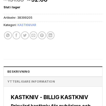
ursprungliga
nuvarande
Slut i lager
priset
priset
var:
är:
Artikelnr:
38399205
kr151.63.
kr52.06.
Kategori:
KASTKNIVAR
BESKRIVNING
YTTERLIGARE INFORMATION
KASTKNIV - BILLIG KASTKNIV
Prisvärd kastkniv för nybörjare och