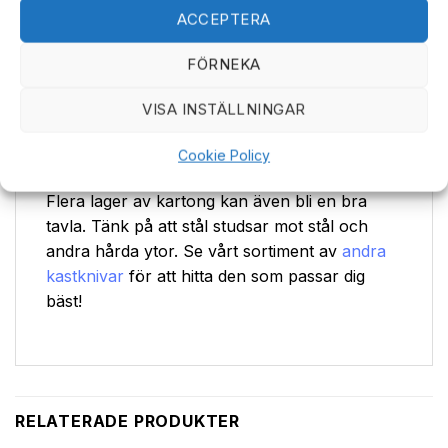
ACCEPTERA
Endast avsedda att kastas endast mot
lämplig tavla!
FÖRNEKA
Mindre kastknivar under 10" som inte väger
VISA INSTÄLLNINGAR
mycket kan med fördel kastas mot vanliga
piltavlor. För större/tyngre tävlingsknivar
Cookie Policy
rekommenderar vi en riktig måltavla av trä.
Flera lager av kartong kan även bli en bra
tavla. Tänk på att stål studsar mot stål och
andra hårda ytor. Se vårt sortiment av
andra
kastknivar
för att hitta den som passar dig
bäst!
RELATERADE PRODUKTER