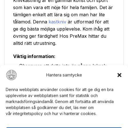
Knivkastning är en gammal konst och sport
som kan vara ett nöje för hela familjen. Det är
tämligen enkelt att lära sig om man har lite
tålamod. Denna
kastkniv
är utformad för att
ge dig bästa möjliga upplevelse. Kom ihåg att
övning ger färdighet! Hos PreMax hittar du
alltid rätt utrustning.
Viktig information:
Observera att detta inte är någon leksak.
Hantera samtycke
Kastknivar är spetsiga och ibland vassa och
ska inte hanteras utan vuxen tillsyn.
Denna webbplats använder cookies för att ge dig en bra
Givetvis gäller 18 års gräns för köp.
upplevelse av webbplatsen samt för statistik och
marknadsföringsändamål. Genom att fortsätta att använda
Kasta aldrig i samma riktning som andra
webbplatsen så godkänner du det, läs mer om
människor eller djur.
vår integritetspolicy och hur vi hanterar cookies.
Var säker på att inte ha ömtåliga föremål i
närheten av måltavlan.