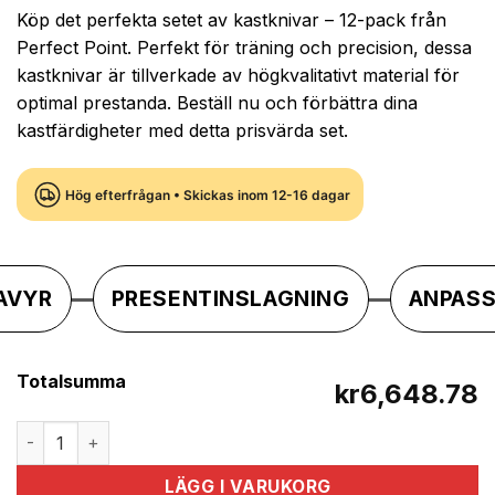
Köp det perfekta setet av kastknivar – 12-pack från
Perfect Point. Perfekt för träning och precision, dessa
kastknivar är tillverkade av högkvalitativt material för
optimal prestanda. Beställ nu och förbättra dina
kastfärdigheter med detta prisvärda set.
Hög efterfrågan • Skickas inom 12-16 dagar
AVYR
PRESENTINSLAGNING
ANPAS
Totalsumma
kr6,648.78
PERFECT POINT - 12-PACK KASTKNIVAR mängd
LÄGG I VARUKORG