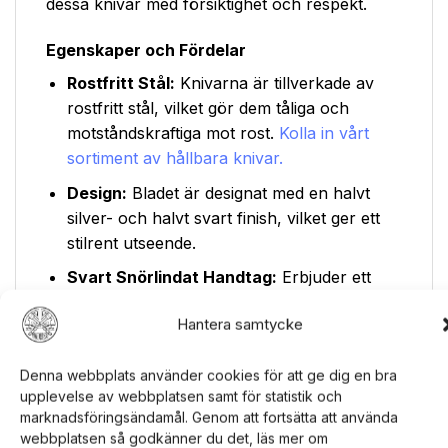
dessa knivar med försiktighet och respekt.
Egenskaper och Fördelar
Rostfritt Stål:
Knivarna är tillverkade av
rostfritt stål, vilket gör dem tåliga och
motståndskraftiga mot rost.
Kolla in vårt
sortiment av hållbara knivar.
Design:
Bladet är designat med en halvt
silver- och halvt svart finish, vilket ger ett
stilrent utseende.
Svart Snörlindat Handtag:
Erbjuder ett
bekvämt och säkert grepp under
Hantera samtycke
användning.
Nylonslida Ingår:
För säker förvaring och
Denna webbplats använder cookies för att ge dig en bra
transport av knivarna.
upplevelse av webbplatsen samt för statistik och
marknadsföringsändamål. Genom att fortsätta att använda
Säkerhet och Användning
webbplatsen så godkänner du det, läs mer om