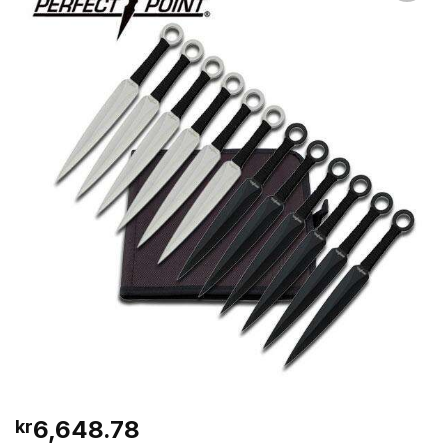
6,648.78
kr