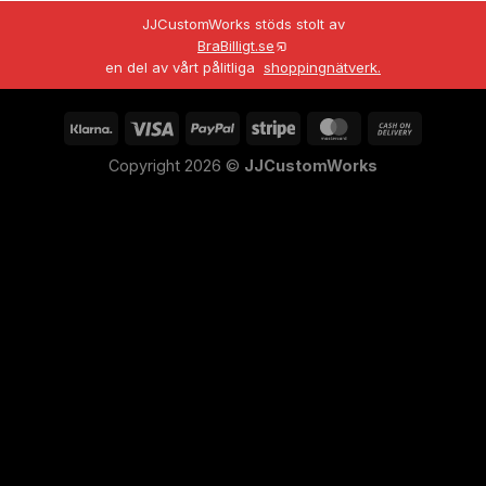
JJCustomWorks stöds stolt av
BraBilligt.se
en del av vårt pålitliga
shoppingnätverk.
Copyright 2026 ©
JJCustomWorks