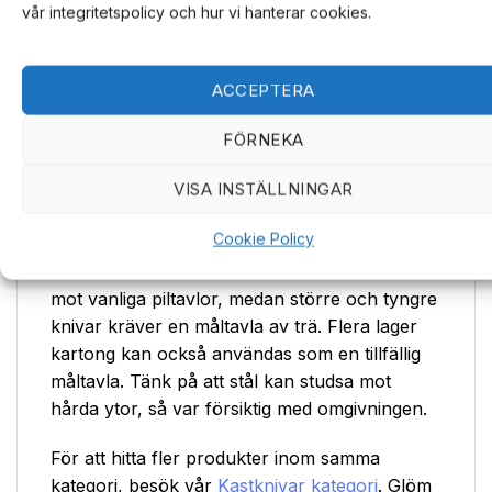
vår integritetspolicy och hur vi hanterar cookies.
Kastknivar är inte leksaker och bör hanteras
med vuxen tillsyn. Var noga med att kasta mot
lämpliga mål och undvik att kasta i riktning mot
ACCEPTERA
människor eller djur. Användningen av
kastknivar kräver försiktighet och ansvar, men
FÖRNEKA
kan också vara en givande och underhållande
aktivitet.
VISA INSTÄLLNINGAR
Måltavlor
Cookie Policy
Mindre kastknivar under 10 tum kan kastas
mot vanliga piltavlor, medan större och tyngre
knivar kräver en måltavla av trä. Flera lager
kartong kan också användas som en tillfällig
måltavla. Tänk på att stål kan studsa mot
hårda ytor, så var försiktig med omgivningen.
För att hitta fler produkter inom samma
kategori, besök vår
Kastknivar kategori
. Glöm