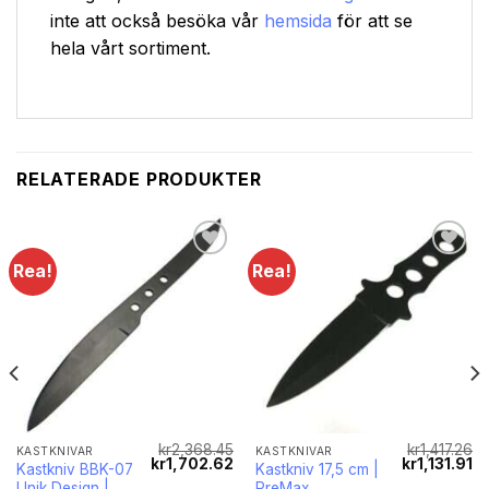
inte att också besöka vår
hemsida
för att se
hela vårt sortiment.
RELATERADE PRODUKTER
Rea!
Rea!
kr
2,368.45
kr
1,417.26
KASTKNIVAR
KASTKNIVAR
Det
Det
Det
Det
De
kr
1,702.62
kr
1,131.91
Kastkniv BBK-07
Kastkniv 17,5 cm |
a
nuvarande
ursprungliga
nuvarande
ursprungliga
nu
Unik Design |
PreMax