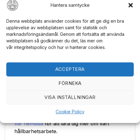
Hänget är mångsidigt och kan fästas på en
Hantera samtycke
halskedja, armband, väska, nyckelknippa eller
var som helst där fantasin sätter gränser. Den
Denna webbplats använder cookies för att ge dig en bra
upplevelse av webbplatsen samt för statistik och
enkla men eleganta designen gör det lätt att
marknadsföringsändamål. Genom att fortsätta att använda
matcha med olika stilar och tillfällen. Upptäck
webbplatsen så godkänner du det, läs mer om
fler
läderaccessoarer
som kompletterar din
vår integritetspolicy och hur vi hanterar cookies.
stil.
Svenskt tärnsjö-läder
ACCEPTERA
Tillverkat av svenskt tärnsjö-läder, garvat på
FÖRNEKA
ett vegetabiliskt sätt utan farliga kemikalier.
Lädret kommer från svenska gårdar med
VISA INSTÄLLNINGAR
djurhållning i världsklass. Genom att välja detta
hänge gör du inte bara ett snyggt val, utan
Cookie Policy
också ett miljösmart och djurvänligt val. Besök
vår hemsida
för att lära dig mer om vårt
hållbarhetsarbete.