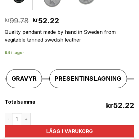
Det
Det
99.78
52.22
kr
kr
ursprungliga
nuvarande
Quality pendant made by hand in Sweden from
priset
priset
vegitable tanned swedish leather
var:
är:
kr99.78.
kr52.22.
94 i lager
GRAVYR
PRESENTINSLAGNING
Totalsumma
kr52.22
Handmade pendant with nordic rune made of swedish leat
LÄGG I VARUKORG