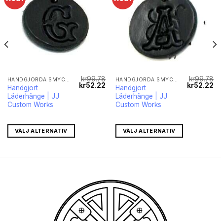
kr
99.78
kr
99.78
HANDGJORDA SMYCKEN
HANDGJORDA SMYCKEN
Det
Det
Det
Det
De
kr
52.22
kr
52.22
Handgjort
Handgjort
liga
nuvarande
ursprungliga
nuvarande
ursprungli
nu
Läderhänge | JJ
Läderhänge | JJ
priset
priset
priset
priset
pr
r:
var:
är:
var:
är
Custom Works
Custom Works
kr42.71.
kr99.78.
kr52.22.
kr99.78.
kr
VÄLJ ALTERNATIV
VÄLJ ALTERNATIV