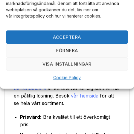
marknadsföringsändamål. Genom att fortsätta att använda
standardtillbehör som finns på marknaden.
webbplatsen så godkänner du det, läs mer om
Detta ger dig friheten att anpassa och
vår integritetspolicy och hur vi hanterar cookies.
underhålla din tändare precis som du vill.
Behöver du vekar eller extra tändsten så är
våra tändare
fullt kompatibla.
ACCEPTERA
Klar för Användning (exkl. Bränsle)
FÖRNEKA
Tändaren levereras i bruksklart skick, vilket
VISA INSTÄLLNINGAR
innebär att du snabbt och enkelt kan börja
använda den. Det enda du behöver göra är att
Cookie Policy
fylla på med bensin. Att använda en
bensintändare
är ett bra val för dig som vill ha
en pålitlig lösning. Besök
vår hemsida
för att
se hela vårt sortiment.
Prisvärd:
Bra kvalitet till ett överkomligt
pris.