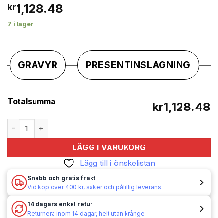
1,128.48
kr
7 i lager
GRAVYR
PRESENTINSLAGNING
Totalsumma
kr1,128.48
Bensintändare / Tändare - Bensin - Gentelo - VIP mängd
LÄGG I VARUKORG
Lägg till i önskelistan
Snabb och gratis frakt
Vid köp över 400 kr, säker och pålitlig leverans
14 dagars enkel retur
Returnera inom 14 dagar, helt utan krångel