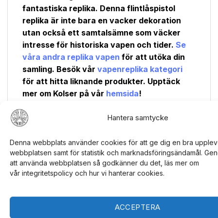
fantastiska replika. Denna flintlåspistol
replika är inte bara en vacker dekoration
utan också ett samtalsämne som väcker
intresse för historiska vapen och tider.
Se
våra andra replika vapen
för att utöka din
samling. Besök vår
vapenreplika kategori
för att hitta liknande produkter. Upptäck
mer om Kolser på vår
hemsida
!
Hantera samtycke
Denna webbplats använder cookies för att ge dig en bra upplev
RELATERADE PRODUKTER
webbplatsen samt för statistik och marknadsföringsändamål. Geno
att använda webbplatsen så godkänner du det, läs mer om
vår integritetspolicy och hur vi hanterar cookies.
Rea!
Rea!
Lägg till i
Lägg till i
önskelistan
önskelistan
ACCEPTERA