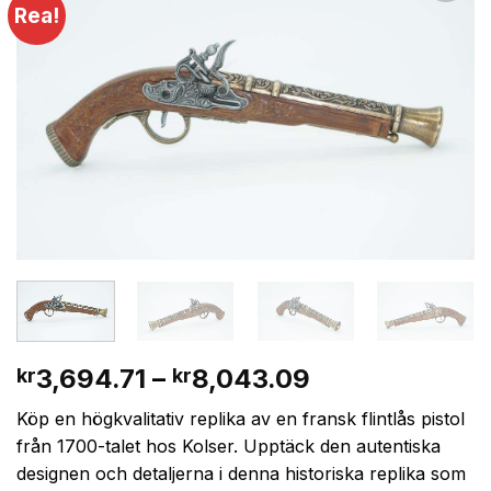
Rea!
Lägg till i
önskelistan
Prisintervall:
3,694.71
–
8,043.09
kr
kr
kr3,694.71
Köp en högkvalitativ replika av en fransk flintlås pistol
till
från 1700-talet hos Kolser. Upptäck den autentiska
kr8,043.09
designen och detaljerna i denna historiska replika som