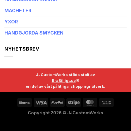
MACHETER
YXOR
HANDGJORDA SMYCKEN
NYHETSBREV
JJCustomWorks stöds stolt av
BraBilligt.se
en del av vårt pålitliga
shoppingnätverk.
Copyright 2026 ©
JJCustomWorks