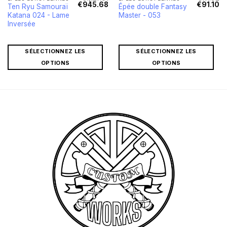
Le
Le
Le
Le
Le
€
945.68
€
91.10
Ten Ryu Samouraï
Épée double Fantasy
rix
prix
prix
prix
pr
Katana 024 - Lame
Master - 053
actuel
initial
actuel
initial
ac
st :
était :
est :
était :
est
Inversée
€18.21.
€1,127.01.
€945.68.
€111.92.
€9
SÉLECTIONNEZ LES
SÉLECTIONNEZ LES
OPTIONS
OPTIONS