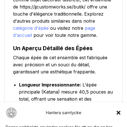
de https://jjcustomworks.se/butik/ offre une
touche d'élégance traditionnelle. Explorez
d'autres produits similaires dans notre
catégorie d'épée
ou visitez notre
page
d'accueil
pour voir toute notre gamme.
Un Aperçu Détaillé des Épées
Chaque épée de cet ensemble est fabriquée
avec précision et un souci du détail,
garantissant une esthétique frappante.
Longueur Impressionnante:
L'épée
principale (Katana) mesure 40,5 pouces au
total, offrant une sensation et des
proportions authentiques.
Hantera samtycke
Lames Durables:
Toutes les épées sont
dotées de lames en acier inoxydable,
Denna webbplats använder cookies för att ge dig en bra