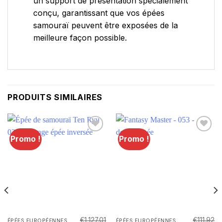
un support de présentation spécialement
conçu, garantissant que vos épées
samouraï peuvent être exposées de la
meilleure façon possible.
PRODUITS SIMILAIRES
Promo !
Promo !
Lägg till i
Lägg till i
önskelistan
önskelistan
€
1,127.01
€
111.92
ÉPÉES EUROPÉENNES
ÉPÉES EUROPÉENNES