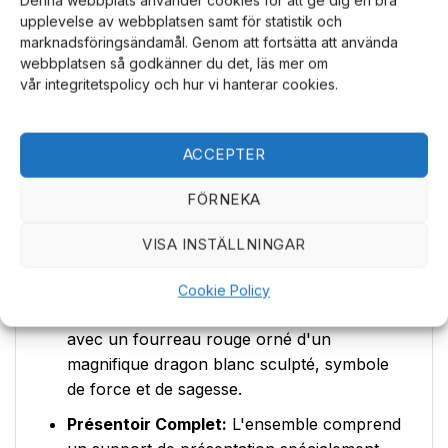
connues pour leur durabilité et leur finition
upplevelse av webbplatsen samt för statistik och
élégante.
marknadsföringsändamål. Genom att fortsätta att använda
webbplatsen så godkänner du det, läs mer om
Design Captivant:
Les lames sont
vår integritetspolicy och hur vi hanterar cookies.
présentées avec une finition satinée
élégante, complétant l'apparence
traditionnelle des épées.
ACCEPTER
Prise en Main Confortable:
Les poignées
FÖRNEKA
sont soigneusement enveloppées de
cordon rouge, ce qui ajoute non seulement
VISA INSTÄLLNINGAR
à l'attrait visuel mais offre également une
prise en main classique.
Cookie Policy
Fourreaux Uniques:
Chaque épée est livrée
avec un fourreau rouge orné d'un
magnifique dragon blanc sculpté, symbole
de force et de sagesse.
Présentoir Complet:
L'ensemble comprend