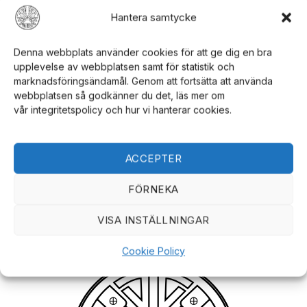
Hantera samtycke
Denna webbplats använder cookies för att ge dig en bra
upplevelse av webbplatsen samt för statistik och
marknadsföringsändamål. Genom att fortsätta att använda
webbplatsen så godkänner du det, läs mer om
€
517.26
€
111.92
ÉPÉES EUROPÉENNES
ÉPÉES EUROPÉENNES
vår integritetspolicy och hur vi hanterar cookies.
Le
Le
Le
Le
Le
€
259.41
€
91.10
Fantasy Master
Épée double Fantasy
rix
prix
prix
prix
pr
Épée avec 2
Master - 053
actuel
initial
actuel
initial
ac
st :
était :
est :
était :
est
Couteaux | 644drb
€945.68.
€517.26.
€259.41.
€111.92.
€9
ACCEPTER
SÉLECTIONNEZ LES
SÉLECTIONNEZ LES
FÖRNEKA
OPTIONS
OPTIONS
VISA INSTÄLLNINGAR
Cookie Policy