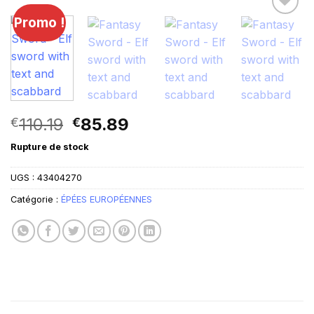
Promo !
Lägg till i
önskelistan
Le
Le
110.19
85.89
€
€
prix
prix
Rupture de stock
initial
actuel
était :
est :
UGS :
43404270
€110.19.
€85.89.
Catégorie :
ÉPÉES EUROPÉENNES