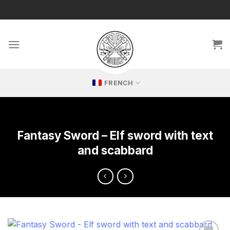
Passer
🔥 Répliques exclusives – parfaites pour les collectionneurs
passionnés !
au
contenu
FRENCH
Fantasy Sword – Elf sword with text
and scabbard