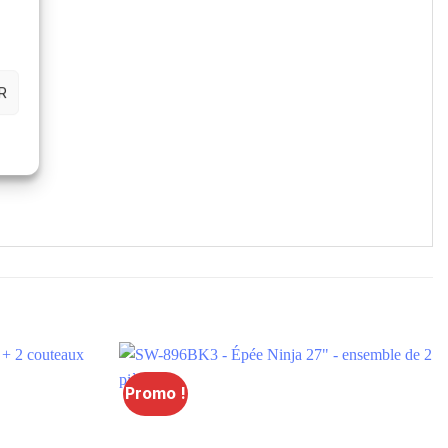
R
Promo !