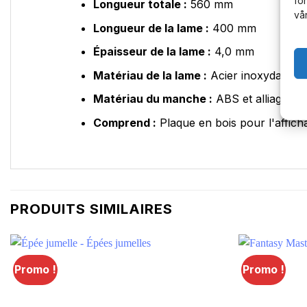
fo
Longueur totale :
560 mm
vå
Longueur de la lame :
400 mm
Épaisseur de la lame :
4,0 mm
Matériau de la lame :
Acier inoxydable 2
Matériau du manche :
ABS et alliage de 
Comprend :
Plaque en bois pour l'affich
PRODUITS SIMILAIRES
Promo !
Promo !