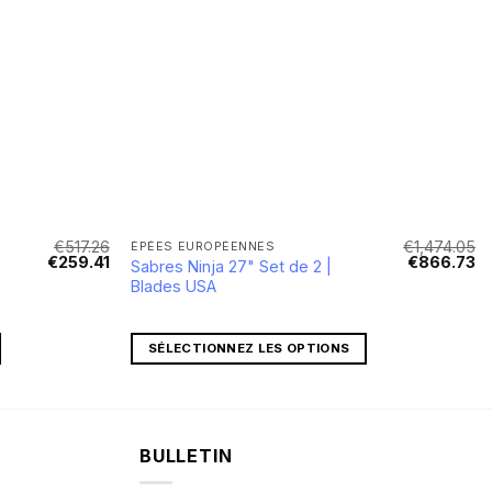
€
517.26
€
1,474.05
ÉPÉES EUROPÉENNES
Le
Le
Le
L
€
259.41
€
866.73
Sabres Ninja 27" Set de 2 |
prix
prix
prix
pr
Blades USA
initial
actuel
initial
ac
était :
est :
était :
es
€517.26.
€259.41.
€1,474.05.
€8
SÉLECTIONNEZ LES OPTIONS
BULLETIN