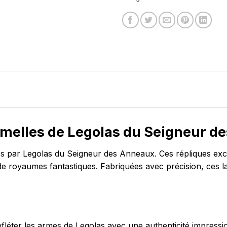
umelles de Legolas du Seigneur d
 par Legolas du Seigneur des Anneaux. Ces répliques excep
de royaumes fantastiques. Fabriquées avec précision, ces la
léter les armes de Legolas avec une authenticité impress