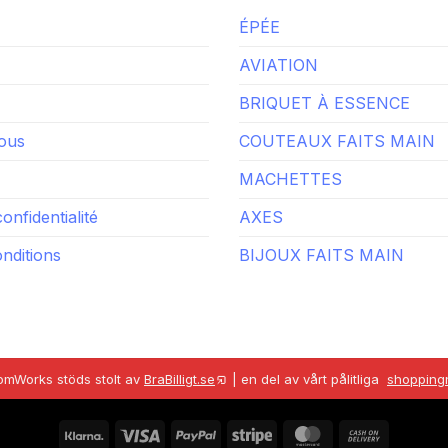
ÉPÉE
AVIATION
BRIQUET À ESSENCE
ous
COUTEAUX FAITS MAIN
MACHETTES
confidentialité
AXES
nditions
BIJOUX FAITS MAIN
omWorks stöds stolt av
BraBilligt.se
|
en del av vårt pålitliga
shoppingn