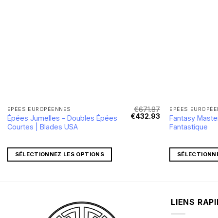
€
671.87
ÉPÉES EUROPÉENNES
ÉPÉES EUROPÉ
Le
Le
Le
€
432.93
Épées Jumelles - Doubles Épées
Fantasy Maste
prix
prix
prix
Courtes | Blades USA
Fantastique
actuel
initial
actuel
est :
était :
est :
€18.21.
€671.87.
€432.93.
SÉLECTIONNEZ LES OPTIONS
SÉLECTIONN
LIENS RAP