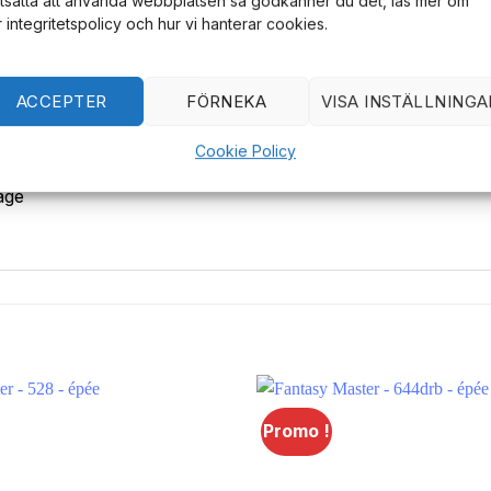
rtsätta att använda webbplatsen så godkänner du det, läs mer om
r integritetspolicy och hur vi hanterar cookies.
ACCEPTER
FÖRNEKA
VISA INSTÄLLNINGA
Cr13 avec motif gravé
Cookie Policy
zinc (plaqué or)
age
Promo !