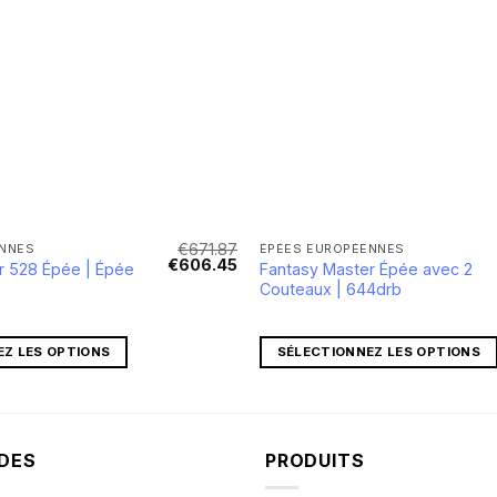
€
671.87
ENNES
ÉPÉES EUROPÉENNES
Le
Le
€
606.45
r 528 Épée | Épée
Fantasy Master Épée avec 2
prix
prix
Couteaux | 644drb
initial
actuel
était :
est :
€671.87.
€606.45.
EZ LES OPTIONS
SÉLECTIONNEZ LES OPTIONS
IDES
PRODUITS