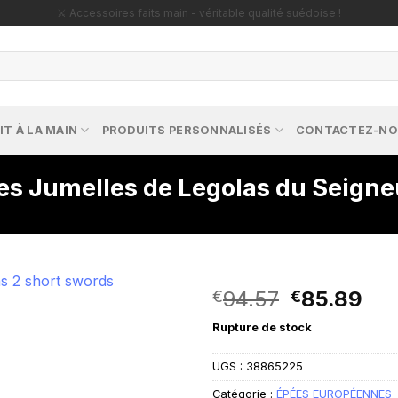
🔥 Répliques exclusives – parfaites pour les collectionneurs passionnés !
IT À LA MAIN
PRODUITS PERSONNALISÉS
CONTACTEZ-N
es Jumelles de Legolas du Seign
Le
Le
94.57
85.89
€
€
prix
pri
Rupture de stock
initial
act
était :
est 
UGS :
38865225
€94.57.
€85
Catégorie :
ÉPÉES EUROPÉENNES