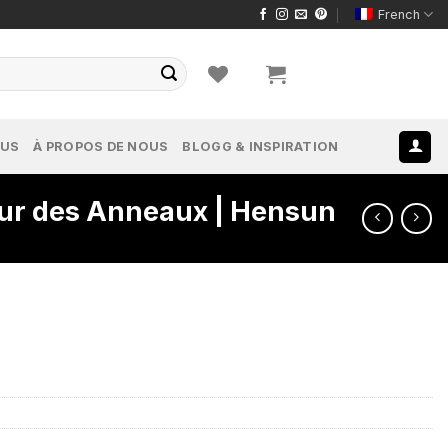
French
OUS
À PROPOS DE NOUS
BLOGG & INSPIRATION
eur des Anneaux | Hensun
x
uel
:
.89.