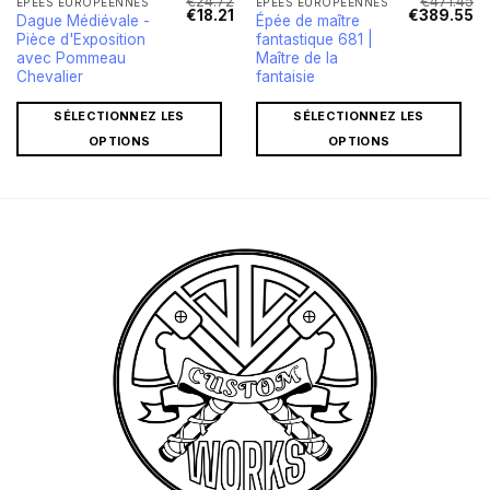
€
24.72
€
471.45
ÉPÉES EUROPÉENNES
ÉPÉES EUROPÉENNES
Le
Le
Le
Le
Le
€
18.21
€
389.55
Dague Médiévale -
Épée de maître
rix
prix
prix
prix
pr
Pièce d'Exposition
fantastique 681 |
actuel
initial
actuel
initial
ac
st :
était :
est :
était :
est
avec Pommeau
Maître de la
€432.93.
€24.72.
€18.21.
€471.45.
€3
Chevalier
fantaisie
SÉLECTIONNEZ LES
SÉLECTIONNEZ LES
OPTIONS
OPTIONS