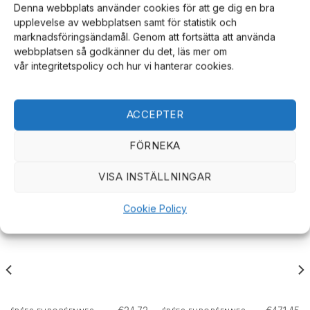
BLADE THICKNESS
0
Denna webbplats använder cookies för att ge dig en bra
upplevelse av webbplatsen samt för statistik och
marknadsföringsändamål. Genom att fortsätta att använda
Wood
SHEATH MATERIAL
webbplatsen så godkänner du det, läs mer om
Scabbard
vår integritetspolicy och hur vi hanterar cookies.
ACCEPTER
FÖRNEKA
PRODUITS SIMILAIRES
VISA INSTÄLLNINGAR
Cookie Policy
Promo !
Promo !