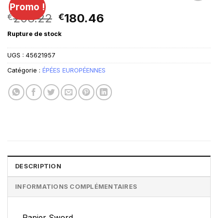
Promo !
Le
Le
208.22
180.46
€
€
prix
prix
Rupture de stock
initial
actuel
était :
est :
UGS :
45621957
€208.22.
€180.46.
Catégorie :
ÉPÉES EUROPÉENNES
DESCRIPTION
INFORMATIONS COMPLÉMENTAIRES