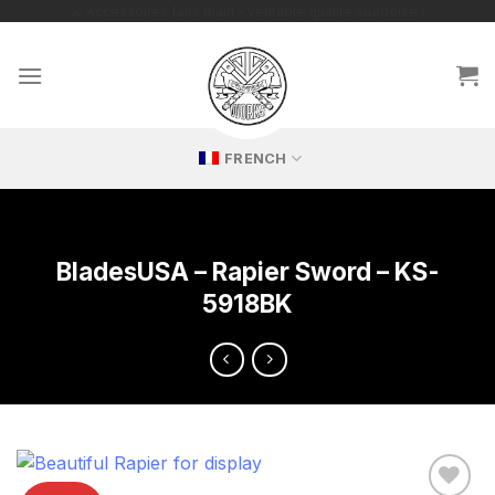
Passer
🔥 Répliques exclusives – parfaites pour les collectionneurs
passionnés !
au
contenu
FRENCH
BladesUSA – Rapier Sword – KS-
5918BK