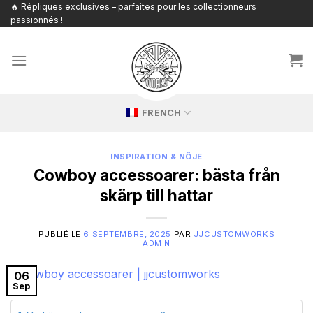
Passer
🔥 Répliques exclusives – parfaites pour les collectionneurs
passionnés !
au
contenu
FRENCH
INSPIRATION & NÖJE
Cowboy accessoarer: bästa från
skärp till hattar
PUBLIÉ LE
6 SEPTEMBRE, 2025
PAR
JJCUSTOMWORKS
ADMIN
06
Sep