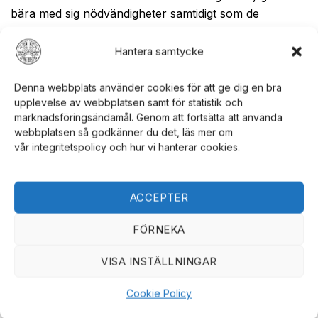
bära med sig nödvändigheter samtidigt som de
förstärker det visuella intrycket av outfiten. Ett
komplett cowboy accessories costume inkluderar ofta
Hantera samtycke
noggrant utvalda väskor och tillbehör som matchar
hatt, skärp och boots, vilket skapar en helhetslook
Denna webbplats använder cookies för att ge dig en bra
som både är praktisk och autentisk.
upplevelse av webbplatsen samt för statistik och
marknadsföringsändamål. Genom att fortsätta att använda
webbplatsen så godkänner du det, läs mer om
Cowboy accessoarer kostym:
hur man
vår integritetspolicy och hur vi hanterar cookies.
matchar accessoarerna
Från Skärp Till Hattar: En Samling Av De
ACCEPTER
Bästa Cowboy Accessoarerna 4
FÖRNEKA
Att matcha rätt accessoarer är avgörande för
VISA INSTÄLLNINGAR
att skapa en harmonisk och autentisk
westernlook. Genom att välja cowboy
Cookie Policy
accessoarer som kompletterar varandra i
färg, material och stil kan man förstärka hela