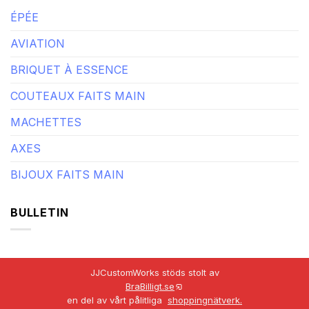
ÉPÉE
AVIATION
BRIQUET À ESSENCE
COUTEAUX FAITS MAIN
MACHETTES
AXES
BIJOUX FAITS MAIN
BULLETIN
JJCustomWorks stöds stolt av
BraBilligt.se
en del av vårt pålitliga
shoppingnätverk.