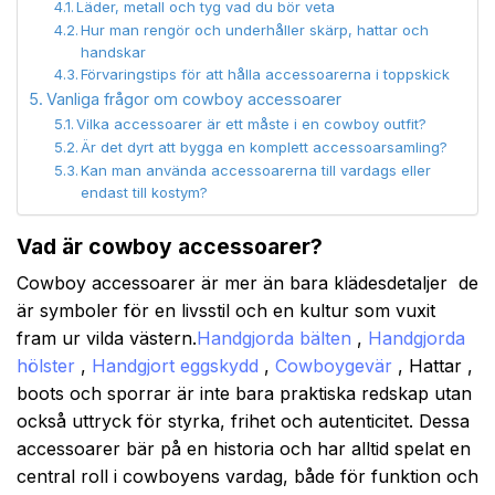
Läder, metall och tyg vad du bör veta
Hur man rengör och underhåller skärp, hattar och
handskar
Förvaringstips för att hålla accessoarerna i toppskick
Vanliga frågor om cowboy accessoarer
Vilka accessoarer är ett måste i en cowboy outfit?
Är det dyrt att bygga en komplett accessoarsamling?
Kan man använda accessoarerna till vardags eller
endast till kostym?
Vad är cowboy accessoarer?
Cowboy accessoarer är mer än bara klädesdetaljer de
är symboler för en livsstil och en kultur som vuxit
fram ur vilda västern.
Handgjorda bälten
,
Handgjorda
hölster
,
Handgjort eggskydd
,
Cowboygevär
, Hattar ,
boots och sporrar är inte bara praktiska redskap utan
också uttryck för styrka, frihet och autenticitet. Dessa
accessoarer bär på en historia och har alltid spelat en
central roll i cowboyens vardag, både för funktion och