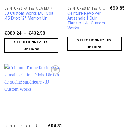
€
90.85
Ce
CEINTURES FAITES À LA MAIN
CEINTURES FAITES À LA MAIN
JJ Custom Works Étui Colt
Ceinture Revolver
produit
.45 Droit 12" Marron Uni
Artisanale | Cuir
a
Tärnsjö | JJ Custom
plusieurs
Works
Plage
variations.
€
389.24
–
€
432.58
de
Les
prix :
SÉLECTIONNEZ LES
SÉLECTIONNEZ LES
€389.24
options
OPTIONS
à
OPTIONS
peuvent
€432.58
être
choisies
sur
la
page
du
produit
€
94.31
CEINTURES FAITES À LA MAIN