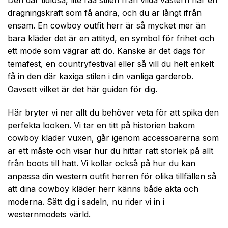
dragningskraft som få andra, och du är långt ifrån
ensam. En cowboy outfit herr är så mycket mer än
bara kläder det är en attityd, en symbol för frihet och
ett mode som vägrar att dö. Kanske är det dags för
temafest, en countryfestival eller så vill du helt enkelt
få in den där kaxiga stilen i din vanliga garderob.
Oavsett vilket är det här guiden för dig.
Här bryter vi ner allt du behöver veta för att spika den
perfekta looken. Vi tar en titt på historien bakom
cowboy kläder vuxen, går igenom accessoarerna som
är ett måste och visar hur du hittar rätt storlek på allt
från boots till hatt. Vi kollar också på hur du kan
anpassa din western outfit herren för olika tillfällen så
att dina cowboy kläder herr känns både äkta och
moderna. Sätt dig i sadeln, nu rider vi in i
westernmodets värld.