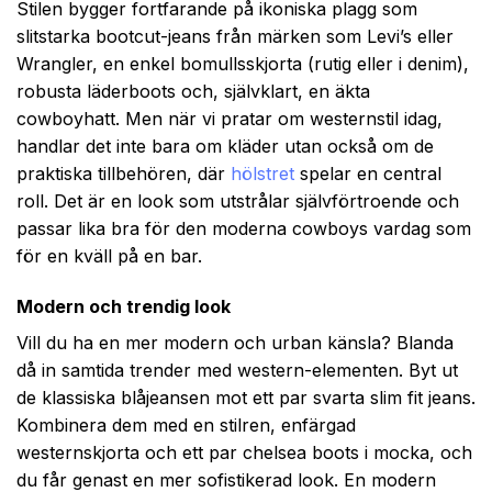
Stilen bygger fortfarande på ikoniska plagg som
slitstarka bootcut-jeans från märken som Levi’s eller
Wrangler, en enkel bomullsskjorta (rutig eller i denim),
robusta läderboots och, självklart, en äkta
cowboyhatt. Men när vi pratar om westernstil idag,
handlar det inte bara om kläder utan också om de
praktiska tillbehören, där
hölstret
spelar en central
roll. Det är en look som utstrålar självförtroende och
passar lika bra för den moderna cowboys vardag som
för en kväll på en bar.
Modern och trendig look
Vill du ha en mer modern och urban känsla? Blanda
då in samtida trender med western-elementen. Byt ut
de klassiska blåjeansen mot ett par svarta slim fit jeans.
Kombinera dem med en stilren, enfärgad
westernskjorta och ett par chelsea boots i mocka, och
du får genast en mer sofistikerad look. En modern