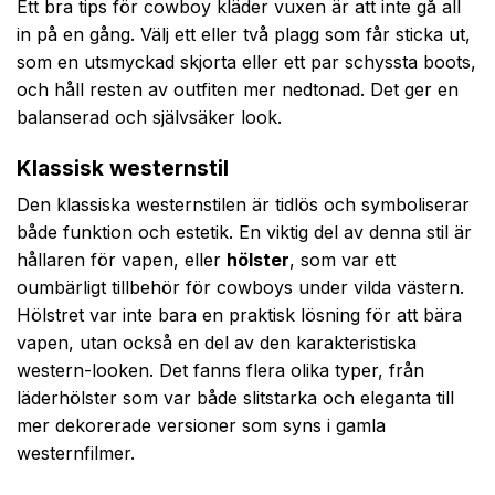
Ett bra tips för cowboy kläder vuxen är att inte gå all
in på en gång. Välj ett eller två plagg som får sticka ut,
som en utsmyckad skjorta eller ett par schyssta boots,
och håll resten av outfiten mer nedtonad. Det ger en
balanserad och självsäker look.
Klassisk westernstil
Den klassiska westernstilen är tidlös och symboliserar
både funktion och estetik. En viktig del av denna stil är
hållaren för vapen, eller
hölster
, som var ett
oumbärligt tillbehör för cowboys under vilda västern.
Hölstret var inte bara en praktisk lösning för att bära
vapen, utan också en del av den karakteristiska
western-looken. Det fanns flera olika typer, från
läderhölster som var både slitstarka och eleganta till
mer dekorerade versioner som syns i gamla
westernfilmer.