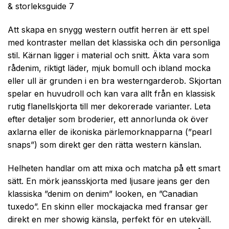
& storleksguide 7
Att skapa en snygg western outfit herren är ett spel
med kontraster mellan det klassiska och din personliga
stil. Kärnan ligger i material och snitt. Äkta vara som
rådenim, riktigt läder, mjuk bomull och ibland mocka
eller ull är grunden i en bra westerngarderob. Skjortan
spelar en huvudroll och kan vara allt från en klassisk
rutig flanellskjorta till mer dekorerade varianter. Leta
efter detaljer som broderier, ett annorlunda ok över
axlarna eller de ikoniska pärlemorknapparna (”pearl
snaps”) som direkt ger den rätta western känslan.
Helheten handlar om att mixa och matcha på ett smart
sätt. En mörk jeansskjorta med ljusare jeans ger den
klassiska ”denim on denim” looken, en ”Canadian
tuxedo”. En skinn eller mockajacka med fransar ger
direkt en mer showig känsla, perfekt för en utekväll.