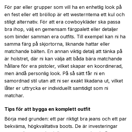
För par eller grupper som vill ha en enhetlig look på
en fest eller ett bröllop är ett westerntema ett kul och
stiligt alternativ. För att era cowboykläder ska passa
bra ihop, välj en gemensam färgpalett eller detaljer
som binder samman era outfits. Till exempel kan ni ha
samma färg på skjortorna, liknande hattar eller
matchande bälten. En annan viktig detalj att tänka på
är holstret, där ni kan välja att båda bära matchande
hållare för era pistoler, vilket skapar en koordinerad,
men ändå personlig look. På så sätt får ni en
samordnad stil utan att ni ser exakt likadana ut, vilket
låter er uttrycka er individuellt samtidigt som ni
matchar.
Tips för att bygga en komplett outfit
Börja med grunden: ett par riktigt bra jeans och ett par
bekväma, högkvalitativa boots. De är investeringar