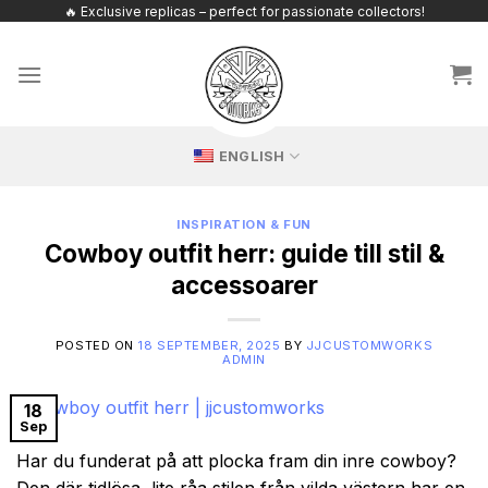
Skip
🔥 Exclusive replicas – perfect for passionate collectors!
to
content
ENGLISH
INSPIRATION & FUN
Cowboy outfit herr: guide till stil &
accessoarer
POSTED ON
18 SEPTEMBER, 2025
BY
JJCUSTOMWORKS
ADMIN
18
Sep
Har du funderat på att plocka fram din inre cowboy?
Den där tidlösa, lite råa stilen från vilda västern har en