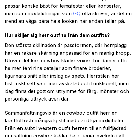
passar kanske bäst för temafester eller konserter,
men som modetidningar som
GQ
ofta skriver, är det en
trend att våga bära hela looken när andan faller på.
Hur skiljer sig herr outfits från dam outfits?
Den största skillnaden är passformen, där herrplagg
har en rakare skärning anpassad för en manlig kropp.
Utöver det kan cowboy kläder vuxen för damer ofta
ha mer feminina detaljer som finare broderier,
figurnära snitt eller inslag av spets. Herrstilen har
historiskt sett varit mer avskalad och funktionell, men
idag finns det gott om utrymme för färg, mönster och
personliga uttryck även där.
Sammanfattningsvis är en cowboy outfit herr en
kraftfull och mångsidig stil med oändliga möjligheter.
Från en subtil western outfit herren till en fullfjädrad
uppsättning cowboy kläder herr, ligger nyckeln i att