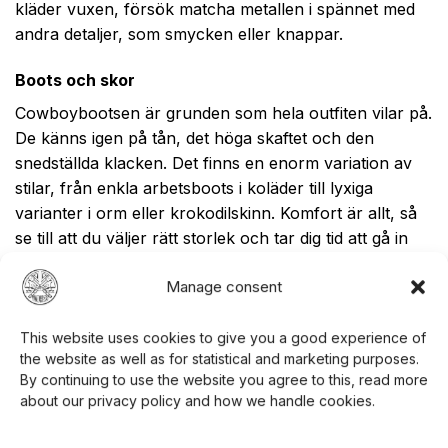
kläder vuxen, försök matcha metallen i spännet med
andra detaljer, som smycken eller knappar.
Boots och skor
Cowboybootsen är grunden som hela outfiten vilar på.
De känns igen på tån, det höga skaftet och den
snedställda klacken. Det finns en enorm variation av
stilar, från enkla arbetsboots i koläder till lyxiga
varianter i orm eller krokodilskinn. Komfort är allt, så
se till att du väljer rätt storlek och tar dig tid att gå in
dem. Ett par äkta läderboots är en investering som
Manage consent
bara blir bättre med åren och är en oumbärlig del av
snygga cowboy kläder herr.
This website uses cookies to give you a good experience of
Smycken och handskar
the website as well as for statistical and marketing purposes.
By continuing to use the website you agree to this, read more
Smycken kan addera en snygg, personlig detalj till en
about our privacy policy and how we handle cookies.
cowboy outfit herr. En enkel silverring, ett flätat
läderarmband eller en klassisk bolo tie (en sorts