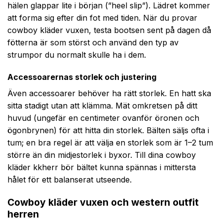
hälen glappar lite i början (”heel slip”). Lädret kommer
att forma sig efter din fot med tiden. När du provar
cowboy kläder vuxen, testa bootsen sent på dagen då
fötterna är som störst och använd den typ av
strumpor du normalt skulle ha i dem.
Accessoarernas storlek och justering
Även accessoarer behöver ha rätt storlek. En hatt ska
sitta stadigt utan att klämma. Mät omkretsen på ditt
huvud (ungefär en centimeter ovanför öronen och
ögonbrynen) för att hitta din storlek. Bälten säljs ofta i
tum; en bra regel är att välja en storlek som är 1–2 tum
större än din midjestorlek i byxor. Till dina cowboy
kläder kkherr bör bältet kunna spännas i mittersta
hålet för ett balanserat utseende.
Cowboy kläder vuxen och western outfit
herren