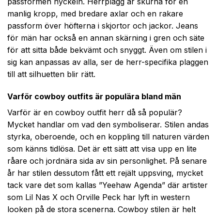
passformen nyckeln. Herrplagg är skurna för en
manlig kropp, med bredare axlar och en rakare
passform över höfterna i skjortor och jackor. Jeans
för män har också en annan skärning i gren och säte
för att sitta både bekvämt och snyggt. Även om stilen i
sig kan anpassas av alla, ser de herr-specifika plaggen
till att silhuetten blir rätt.
Varför cowboy outfits är populära bland män
Varför är en cowboy outfit herr då så populär?
Mycket handlar om vad den symboliserar. Stilen andas
styrka, oberoende, och en koppling till naturen värden
som känns tidlösa. Det är ett sätt att visa upp en lite
råare och jordnära sida av sin personlighet. På senare
år har stilen dessutom fått ett rejält uppsving, mycket
tack vare det som kallas ”Yeehaw Agenda” där artister
som Lil Nas X och Orville Peck har lyft in western
looken på de stora scenerna. Cowboy stilen är helt