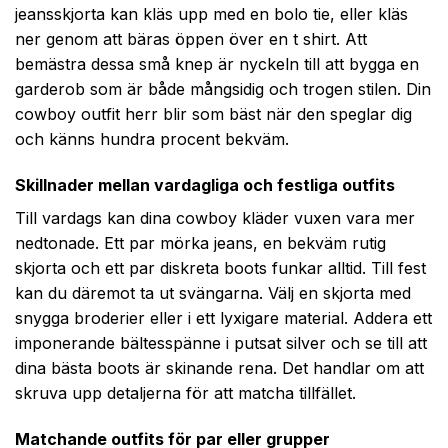
jeansskjorta kan kläs upp med en bolo tie, eller kläs
ner genom att bäras öppen över en t shirt. Att
bemästra dessa små knep är nyckeln till att bygga en
garderob som är både mångsidig och trogen stilen. Din
cowboy outfit herr blir som bäst när den speglar dig
och känns hundra procent bekväm.
Skillnader mellan vardagliga och festliga outfits
Till vardags kan dina cowboy kläder vuxen vara mer
nedtonade. Ett par mörka jeans, en bekväm rutig
skjorta och ett par diskreta boots funkar alltid. Till fest
kan du däremot ta ut svängarna. Välj en skjorta med
snygga broderier eller i ett lyxigare material. Addera ett
imponerande bältesspänne i putsat silver och se till att
dina bästa boots är skinande rena. Det handlar om att
skruva upp detaljerna för att matcha tillfället.
Matchande outfits för par eller grupper