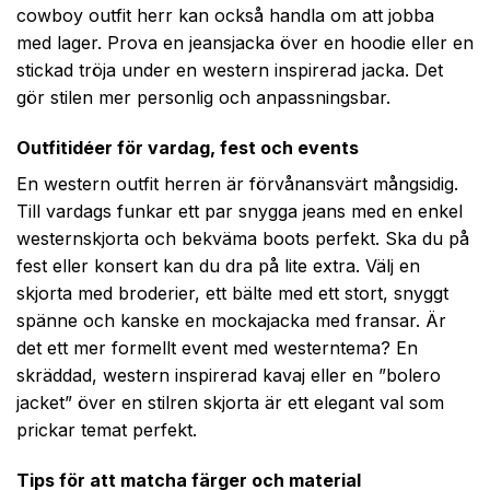
cowboy outfit herr kan också handla om att jobba
med lager. Prova en jeansjacka över en hoodie eller en
stickad tröja under en western inspirerad jacka. Det
gör stilen mer personlig och anpassningsbar.
Outfitidéer för vardag, fest och events
En western outfit herren är förvånansvärt mångsidig.
Till vardags funkar ett par snygga jeans med en enkel
westernskjorta och bekväma boots perfekt. Ska du på
fest eller konsert kan du dra på lite extra. Välj en
skjorta med broderier, ett bälte med ett stort, snyggt
spänne och kanske en mockajacka med fransar. Är
det ett mer formellt event med westerntema? En
skräddad, western inspirerad kavaj eller en ”bolero
jacket” över en stilren skjorta är ett elegant val som
prickar temat perfekt.
Tips för att matcha färger och material