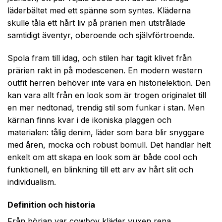
läderbältet med ett spänne som syntes. Kläderna
skulle tåla ett hårt liv på prärien men utstrålade
samtidigt äventyr, oberoende och självförtroende.
Spola fram till idag, och stilen har tagit klivet från
prärien rakt in på modescenen. En modern western
outfit herren behöver inte vara en historielektion. Den
kan vara allt från en look som är trogen originalet till
en mer nedtonad, trendig stil som funkar i stan. Men
kärnan finns kvar i de ikoniska plaggen och
materialen: tålig denim, läder som bara blir snyggare
med åren, mocka och robust bomull. Det handlar helt
enkelt om att skapa en look som är både cool och
funktionell, en blinkning till ett arv av hårt slit och
individualism.
Definition och historia
Från början var cowboy kläder vuxen rena