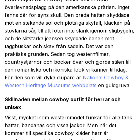
överlevnadsplagg på den amerikanska prärien. Inget
fanns där för syns skull. Den breda hatten skyddade
mot en stekande sol och plötsliga skyfall, klacken på
stövlarna såg till att foten inte slank igenom stigbygeln,
och de slitstarka jeansen skyddade benen mot
taggbuskar och skav från sadeln. Det var den
praktiska grunden. Sedan tog westernfilmer,
countrystjärnor och böcker över och gjorde stilen till
den romantiska och ikoniska look vi känner till idag.
För den som vill dyka djupare är
National Cowboy &
Western Heritage Museums webbplats
en guldgruva.
Skillnaden mellan cowboy outfit för herrar och
unisex
Visst, mycket inom westernmodet funkar för alla tänk
hattar, bandanas och vissa jackor. Men när det
kommer till specifika cowboy kläder herr är