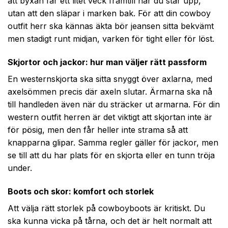
att byxan får ett litet veck framtill när du står upp,
utan att den släpar i marken bak. För att din cowboy
outfit herr ska kännas äkta bör jeansen sitta bekvämt
men stadigt runt midjan, varken för tight eller för löst.
Skjortor och jackor: hur man väljer rätt passform
En westernskjorta ska sitta snyggt över axlarna, med
axelsömmen precis där axeln slutar. Ärmarna ska nå
till handleden även när du sträcker ut armarna. För din
western outfit herren är det viktigt att skjortan inte är
för pösig, men den får heller inte strama så att
knapparna glipar. Samma regler gäller för jackor, men
se till att du har plats för en skjorta eller en tunn tröja
under.
Boots och skor: komfort och storlek
Att välja rätt storlek på cowboyboots är kritiskt. Du
ska kunna vicka på tårna, och det är helt normalt att