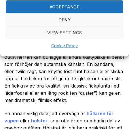
westernslips) är populära val. Handskar i slitstarkt
ACCEPTANCE
läder är både praktiska och snygga, särskilt när det är
DENY
kallt. De ger en extra touch av robust elegans, precis
som de gjorde för de ursprungliga cowboysen.
VIEW SETTINGS
Andra populära cowboy tillbehör
Cookie Policy
För att verkligen sätta pricken över i:et på din western
outfit herren kan du lägga till andra tidstypiska tillbehör
som förhöjer den autentiska känslan. En bandana,
eller ”wild rag”, kan knytas löst runt halsen eller sticka
upp ur bakfickan för att ge en färgklick och extra stil.
En fickkniv av bra kvalitet, en klassisk fickplunta i ett
läderfodral eller en lång rock (en ”duster”) kan ge en
mer dramatisk, filmisk effekt.
En annan viktig detalj att överväga är
hållaren för
vapen
eller
hölster
, som ofta är en oumbärlig del av
cowboy outfiten. Hölstret är inte bara praktiskt för att