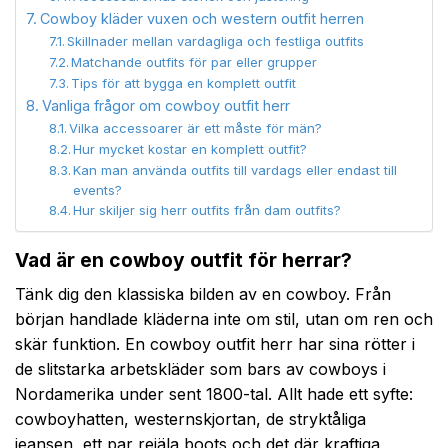
Cowboy kläder vuxen och western outfit herren
Skillnader mellan vardagliga och festliga outfits
Matchande outfits för par eller grupper
Tips för att bygga en komplett outfit
Vanliga frågor om cowboy outfit herr
Vilka accessoarer är ett måste för män?
Hur mycket kostar en komplett outfit?
Kan man använda outfits till vardags eller endast till
events?
Hur skiljer sig herr outfits från dam outfits?
Vad är en cowboy outfit för herrar?
Tänk dig den klassiska bilden av en cowboy. Från
början handlade kläderna inte om stil, utan om ren och
skär funktion. En cowboy outfit herr har sina rötter i
de slitstarka arbetskläder som bars av cowboys i
Nordamerika under sent 1800-tal. Allt hade ett syfte:
cowboyhatten, westernskjortan, de stryktåliga
jeansen, ett par rejäla boots och det där kraftiga