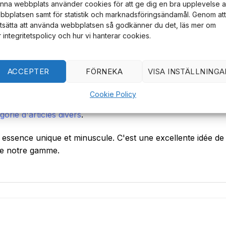
nna webbplats använder cookies för att ge dig en bra upplevelse 
bbplatsen samt för statistik och marknadsföringsändamål. Genom att
rtsätta att använda webbplatsen så godkänner du det, läs mer om
r integritetspolicy och hur vi hanterar cookies.
ACCEPTER
FÖRNEKA
VISA INSTÄLLNINGA
s aussi un accessoire amusant. Sa taille minimale lui perme
Cookie Policy
 de main. Parfait pour les voyages de camping, les randonn
orie d'articles divers
.
essence unique et minuscule. C'est une excellente idée d
te notre gamme.