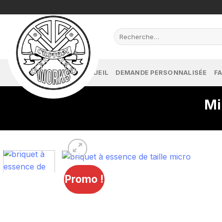
Passer
au
contenu
Recherche
pour :
PAGE D'ACCUEIL
DEMANDE PERSONNALISÉE
FA
Mi
Promo !