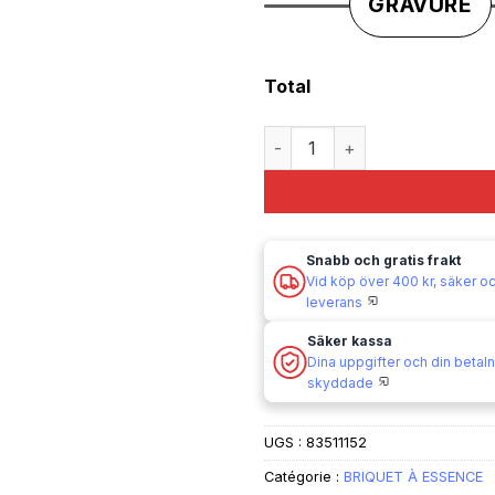
GRAVURE
Total
quantité de gasoline lighter
Snabb och gratis frakt
Vid köp över 400 kr, säker och
leverans
Säker kassa
Dina uppgifter och din betaln
skyddade
UGS :
83511152
Catégorie :
BRIQUET À ESSENCE