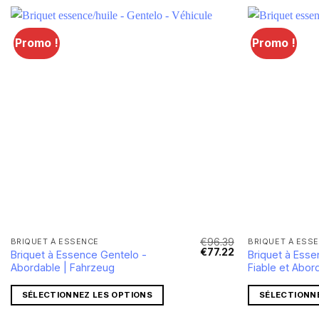
Promo !
Promo !
Lägg till i
önskelistan
€
96.39
BRIQUET À ESSENCE
BRIQUET À ESS
Le
Le
Le
€
77.22
Briquet à Essence Gentelo -
Briquet à Ess
prix
prix
prix
Abordable | Fahrzeug
Fiable et Abor
actuel
initial
actuel
est :
était :
est :
€7.37.
€96.39.
€77.22.
SÉLECTIONNEZ LES OPTIONS
SÉLECTIONN