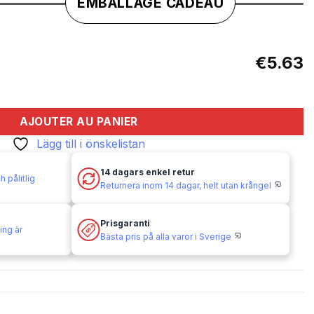
EMBALLAGE CADEAU
€5.63
 Micro-size
AJOUTER AU PANIER
Lägg till i önskelistan
14 dagars enkel retur
 pålitlig
Returnera inom 14 dagar, helt utan krångel
Prisgaranti
ing är
Bästa pris på alla varor i Sverige