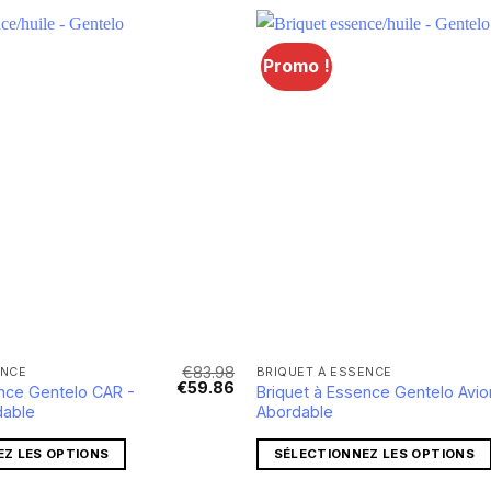
Promo !
Lägg till i
önskelistan
€
83.98
ENCE
BRIQUET À ESSENCE
Le
Le
€
59.86
ence Gentelo CAR -
Briquet à Essence Gentelo Avio
prix
prix
dable
Abordable
initial
actuel
était :
est :
€83.98.
€59.86.
EZ LES OPTIONS
SÉLECTIONNEZ LES OPTIONS