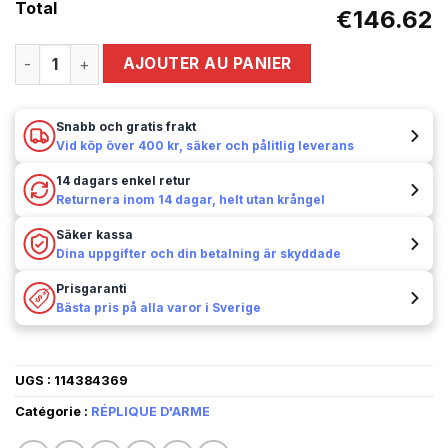
Total
€146.62
quantité de Kolser - Colt replika patroner - 6 pack 3 CM Kali
AJOUTER AU PANIER
Snabb och gratis frakt
Vid köp över 400 kr, säker och pålitlig leverans
14 dagars enkel retur
Returnera inom 14 dagar, helt utan krångel
Säker kassa
Dina uppgifter och din betalning är skyddade
Prisgaranti
Bästa pris på alla varor i Sverige
UGS :
114384369
Catégorie :
RÉPLIQUE D'ARME