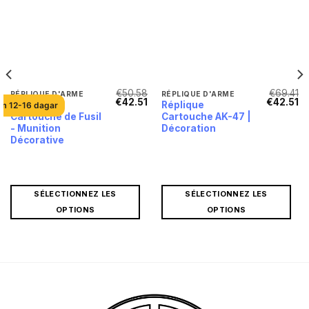
€
50.58
€
69.41
RÉPLIQUE D'ARME
RÉPLIQUE D'ARME
Le
Le
Le
L
€
42.51
€
42.51
Réplique
Réplique
om 12-16 dagar
prix
prix
prix
pr
Cartouche de Fusil
Cartouche AK-47 |
initial
actuel
initial
ac
était :
est :
était :
es
- Munition
Décoration
Le
€50.58.
€42.51.
€69.41.
€4
Décorative
prix
actuel
est :
.
€42.51.
SÉLECTIONNEZ LES
SÉLECTIONNEZ LES
OPTIONS
OPTIONS