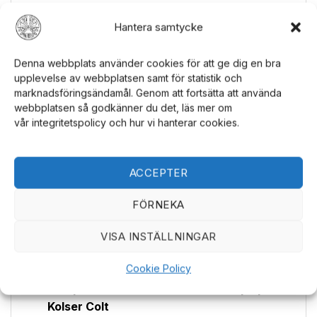
Ces cartouches sont spécialement conçues
Hantera samtycke
pour s'adapter aux revolvers répliques
Kolser Colt, assurant un ajustement et une
Denna webbplats använder cookies för att ge dig en bra
fonction parfaits. Avec ces cartouches
upplevelse av webbplatsen samt för statistik och
répliques, vous pouvez ressentir la
marknadsföringsändamål. Genom att fortsätta att använda
sensation de manipuler un vrai revolver Colt
webbplatsen så godkänner du det, läs mer om
vår integritetspolicy och hur vi hanterar cookies.
sans les risques. Vous cherchez plus
d'
accessoires de réplique
? Explorez notre
gamme !
ACCEPTER
Caractéristiques:
FÖRNEKA
Pack de 6 cartouches répliques
VISA INSTÄLLNINGAR
Calibre .45
Longueur de 3 cm
Cookie Policy
Compatibles avec les revolvers répliques
Kolser Colt