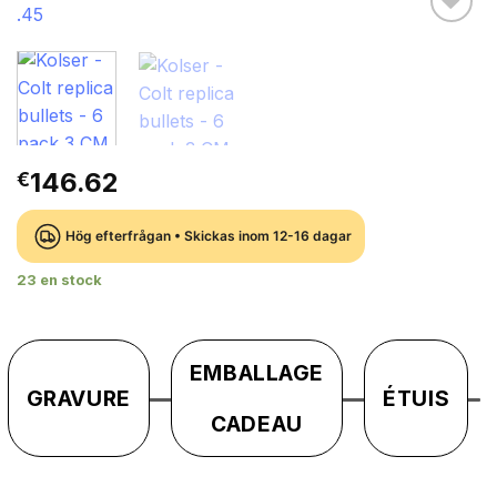
146.62
€
Hög efterfrågan • Skickas inom 12-16 dagar
23 en stock
EMBALLAGE
GRAVURE
ÉTUIS
CADEAU