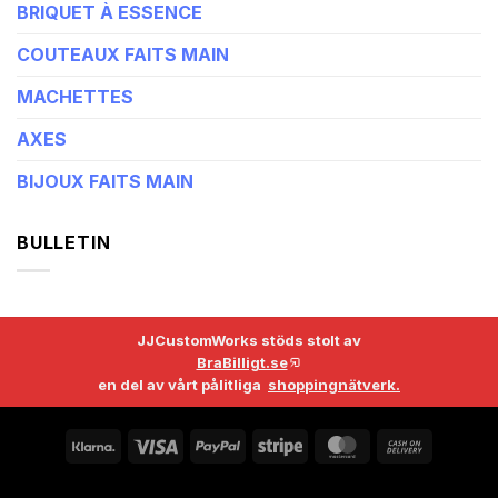
BRIQUET À ESSENCE
COUTEAUX FAITS MAIN
MACHETTES
AXES
BIJOUX FAITS MAIN
BULLETIN
JJCustomWorks stöds stolt av
BraBilligt.se
en del av vårt pålitliga
shoppingnätverk.
Copyright 2026 ©
JJCustomWorks