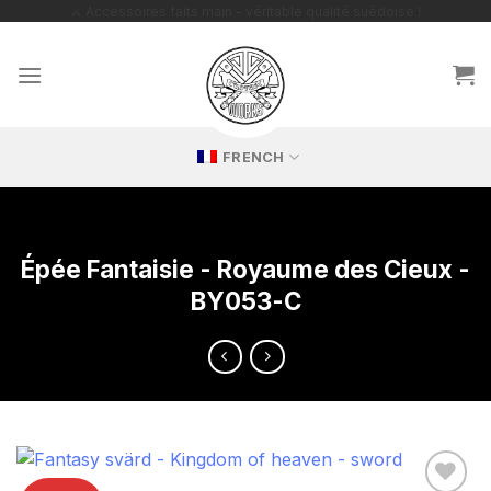
Passer
🔥 Répliques exclusives – parfaites pour les collectionneurs
passionnés !
au
contenu
FRENCH
Épée Fantaisie - Royaume des Cieux -
BY053-C