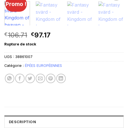
Promo !
Le
Le
106.71
97.17
€
€
prix
prix
Rupture de stock
initial
actuel
était :
est :
UGS :
38861007
€106.71.
€97.17.
Catégorie :
ÉPÉES EUROPÉENNES
DESCRIPTION