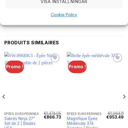
VISA INSTÄLLNINGAR
épée fantaisie du Royaume des Cieux est un
excellent choix.
Cookie Policy
PRODUITS SIMILAIRES
Promo !
Promo !
€
1,474.05
€
1,064.11
ÉPÉES EUROPÉENNES
ÉPÉES EUROPÉENNES
Le
Le
Le
Le
Le
€
866.73
€
953.49
Sabres Ninja 27"
Magnifique Épée
rix
prix
prix
prix
pr