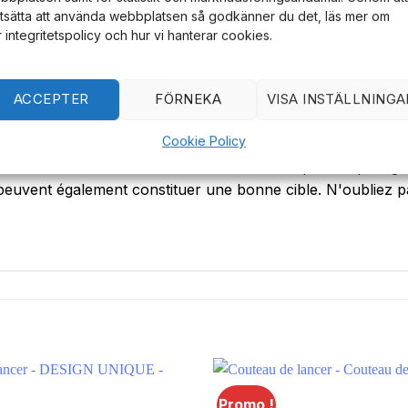
rtsätta att använda webbplatsen så godkänner du det, läs mer om
t et que les couteaux de lancer sont pointus. Ils ne doivent 
r integritetspolicy och hur vi hanterar cookies.
 lancez jamais dans la même direction que d'autres personne
ACCEPTER
FÖRNEKA
VISA INSTÄLLNINGA
Cookie Policy
lancé sur une cible appropriée. Les petits couteaux de lan
hettes ordinaires. Pour les couteaux de compétition plus
peuvent également constituer une bonne cible. N'oubliez pas
Promo !