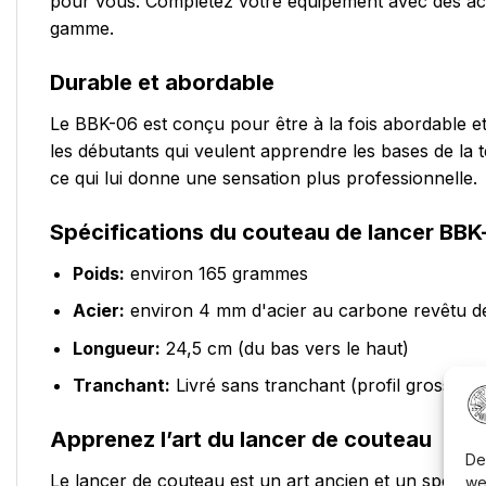
pour vous. Complétez votre équipement avec des ac
gamme.
Durable et abordable
Le BBK-06 est conçu pour être à la fois abordable et d
les débutants qui veulent apprendre les bases de la 
ce qui lui donne une sensation plus professionnelle.
Spécifications du couteau de lancer BB
Poids:
environ 165 grammes
Acier:
environ 4 mm d'acier au carbone revêtu d
Longueur:
24,5 cm (du bas vers le haut)
Tranchant:
Livré sans tranchant (profil grossier 
Apprenez l’art du lancer de couteau
De
Le lancer de couteau est un art ancien et un sport qu
we