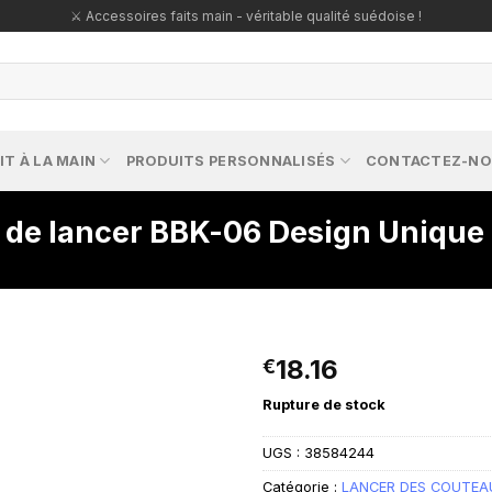
🔥 Répliques exclusives – parfaites pour les collectionneurs passionnés !
IT À LA MAIN
PRODUITS PERSONNALISÉS
CONTACTEZ-N
de lancer BBK-06 Design Unique
18.16
€
Rupture de stock
UGS :
38584244
Catégorie :
LANCER DES COUTEA