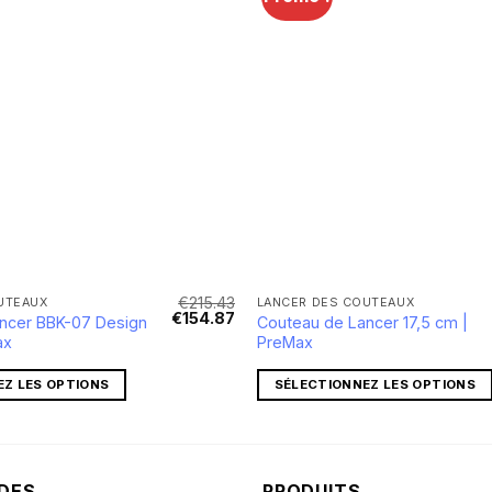
€
215.43
UTEAUX
LANCER DES COUTEAUX
Le
Le
€
154.87
ncer BBK-07 Design
Couteau de Lancer 17,5 cm |
prix
prix
ax
PreMax
initial
actuel
était :
est :
€215.43.
€154.87.
EZ LES OPTIONS
SÉLECTIONNEZ LES OPTIONS
IDES
PRODUITS