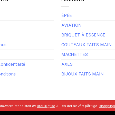
ÉPÉE
AVIATION
BRIQUET À ESSENCE
ous
COUTEAUX FAITS MAIN
MACHETTES
confidentialité
AXES
nditions
BIJOUX FAITS MAIN
omWorks stöds stolt av
BraBilligt.se
|
en del av vårt pålitliga
shoppingn