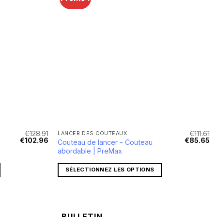
€
128.91
€
111.61
LANCER DES COUTEAUX
Le
Le
Le
L
€
102.96
€
85.65
Couteau de lancer - Couteau
prix
prix
prix
pr
abordable | PreMax
initial
actuel
initial
ac
était :
est :
était :
es
€128.91.
€102.96.
€111.61.
€8
SÉLECTIONNEZ LES OPTIONS
BULLETIN