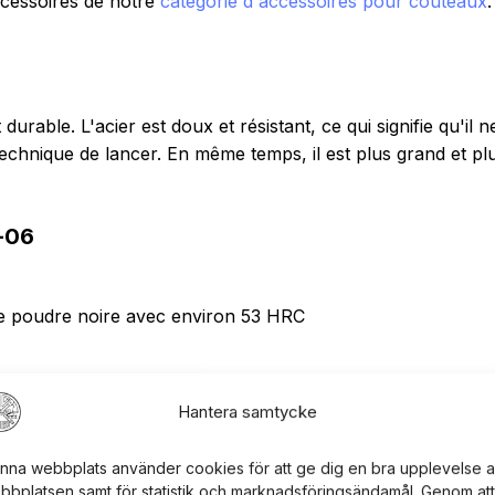
cessoires de notre
catégorie d'accessoires pour couteaux
urable. L'acier est doux et résistant, ce qui signifie qu'il 
technique de lancer. En même temps, il est plus grand et p
K-06
e poudre noire avec environ 53 HRC
réalisé jusqu'à -1 mm)
Hantera samtycke
nna webbplats använder cookies för att ge dig en bra upplevelse 
i peut être un plaisir amusant pour toute la famille. Il est
bbplatsen samt för statistik och marknadsföringsändamål. Genom att