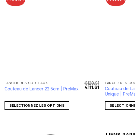
€
128.91
LANCER DES COUTEAUX
LANCER DES CO
Le
Le
Le
€
111.61
Couteau de La
Couteau de Lancer 22.5cm | PreMax
prix
prix
prix
Unique | PreM
actuel
initial
actuel
est :
était :
est :
€431.73.
€128.91.
€111.61.
SÉLECTIONNEZ LES OPTIONS
SÉLECTIONN
LIENS RAP