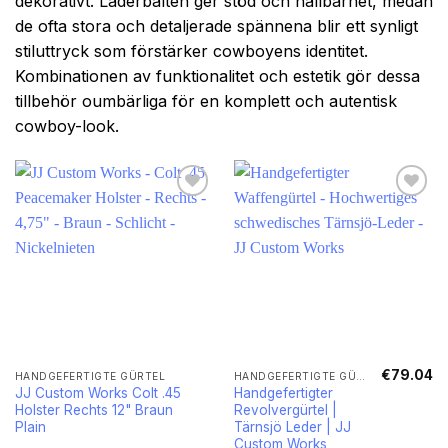
dekorativt. Läderbälten ger stöd och hållbarhet, medan
de ofta stora och detaljerade spännena blir ett synligt
stiluttryck som förstärker cowboyens identitet.
Kombinationen av funktionalitet och estetik gör dessa
tillbehör oumbärliga för en komplett och autentisk
cowboy-look.
€
79.04
Dieses
HANDGEFERTIGTE GÜRTEL
HANDGEFERTIGTE GÜRTEL
JJ Custom Works Colt .45
Handgefertigter
Produkt
Holster Rechts 12" Braun
Revolvergürtel |
weist
Plain
Tärnsjö Leder | JJ
mehrere
Custom Works