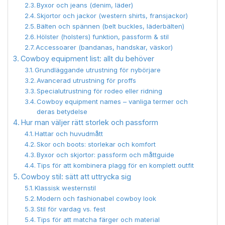
Byxor och jeans (denim, läder)
Skjortor och jackor (western shirts, fransjackor)
Bälten och spännen (belt buckles, läderbälten)
Hölster (holsters) funktion, passform & stil
Accessoarer (bandanas, handskar, väskor)
Cowboy equipment list: allt du behöver
Grundläggande utrustning för nybörjare
Avancerad utrustning för proffs
Specialutrustning för rodeo eller ridning
Cowboy equipment names – vanliga termer och
deras betydelse
Hur man väljer rätt storlek och passform
Hattar och huvudmått
Skor och boots: storlekar och komfort
Byxor och skjortor: passform och måttguide
Tips för att kombinera plagg för en komplett outfit
Cowboy stil: sätt att uttrycka sig
Klassisk westernstil
Modern och fashionabel cowboy look
Stil för vardag vs. fest
Tips för att matcha färger och material