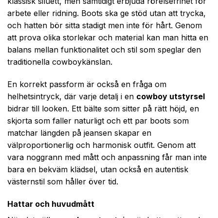
klassisk siluett, men samtidigt erbjuda rörelsefrihet för
arbete eller ridning. Boots ska ge stöd utan att trycka,
och hatten bör sitta stadigt men inte för hårt. Genom
att prova olika storlekar och material kan man hitta en
balans mellan funktionalitet och stil som speglar den
traditionella cowboykänslan.
En korrekt passform är också en fråga om
helhetsintryck, där varje detalj i en
cowboy utstyrsel
bidrar till looken. Ett bälte som sitter på rätt höjd, en
skjorta som faller naturligt och ett par boots som
matchar längden på jeansen skapar en
välproportionerlig och harmonisk outfit. Genom att
vara noggrann med mått och anpassning får man inte
bara en bekväm klädsel, utan också en autentisk
västernstil som håller över tid.
Hattar och huvudmått