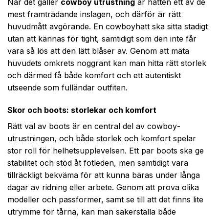
När det gäller
cowboy utrustning
är hatten ett av de
mest framträdande inslagen, och därför är rätt
huvudmått avgörande. En cowboyhatt ska sitta stadigt
utan att kännas för tight, samtidigt som den inte får
vara så lös att den lätt blåser av. Genom att mäta
huvudets omkrets noggrant kan man hitta rätt storlek
och därmed få både komfort och ett autentiskt
utseende som fulländar outfiten.
Skor och boots: storlekar och komfort
Rätt val av boots är en central del av cowboy­
utrustningen, och både storlek och komfort spelar
stor roll för helhetsupplevelsen. Ett par boots ska ge
stabilitet och stöd åt fotleden, men samtidigt vara
tillräckligt bekväma för att kunna bäras under långa
dagar av ridning eller arbete. Genom att prova olika
modeller och passformer, samt se till att det finns lite
utrymme för tårna, kan man säkerställa både