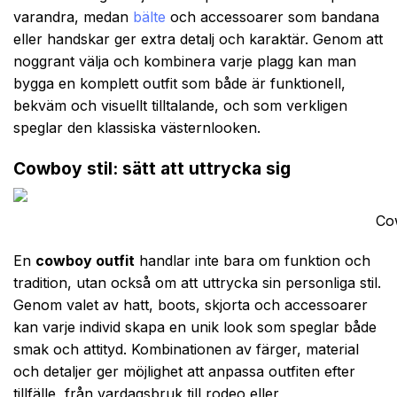
varandra, medan
bälte
och accessoarer som bandana
eller handskar ger extra detalj och karaktär. Genom att
noggrant välja och kombinera varje plagg kan man
bygga en komplett outfit som både är funktionell,
bekväm och visuellt tilltalande, och som verkligen
speglar den klassiska västernlooken.
Cowboy stil: sätt att uttrycka sig
Cow
En
cowboy outfit
handlar inte bara om funktion och
tradition, utan också om att uttrycka sin personliga stil.
Genom valet av hatt, boots, skjorta och accessoarer
kan varje individ skapa en unik look som speglar både
smak och attityd. Kombinationen av färger, material
och detaljer ger möjlighet att anpassa outfiten efter
tillfälle, från vardagsbruk till rodeo eller