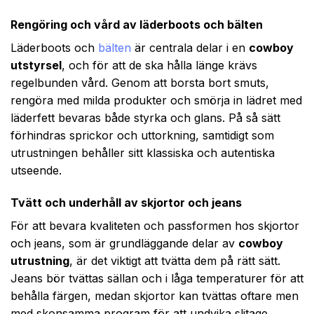
Rengöring och vård av läderboots och bälten
Läderboots och
bälten
är centrala delar i en
cowboy
utstyrsel
, och för att de ska hålla länge krävs
regelbunden vård. Genom att borsta bort smuts,
rengöra med milda produkter och smörja in lädret med
läderfett bevaras både styrka och glans. På så sätt
förhindras sprickor och uttorkning, samtidigt som
utrustningen behåller sitt klassiska och autentiska
utseende.
Tvätt och underhåll av skjortor och jeans
För att bevara kvaliteten och passformen hos skjortor
och jeans, som är grundläggande delar av
cowboy
utrustning
, är det viktigt att tvätta dem på rätt sätt.
Jeans bör tvättas sällan och i låga temperaturer för att
behålla färgen, medan skjortor kan tvättas oftare men
med skonsamma program för att undvika slitage.