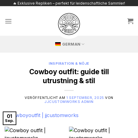
Zum
🔥 Exklusive Repliken – perfekt für leidenschaftliche Sammler!
Inhalt
springen
GERMAN
INSPIRATION & NÖJE
Cowboy outfit: guide till
utrustning & stil
VERÖFFENTLICHT AM
1 SEPTEMBER, 2025
VON
JJCUSTOMWORKS ADMIN
01
Sep.