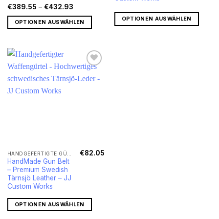
Preisspanne:
Varianten
€
389.55
–
€
432.93
€389.55
auf.
bis
OPTIONEN AUSWÄHLEN
OPTIONEN AUSWÄHLEN
€432.93
Die
Optionen
können
auf
der
Produktseite
gewählt
werden
€
82.05
HANDGEFERTIGTE GÜRTEL
HandMade Gun Belt
– Premium Swedish
Tärnsjö Leather – JJ
Custom Works
OPTIONEN AUSWÄHLEN