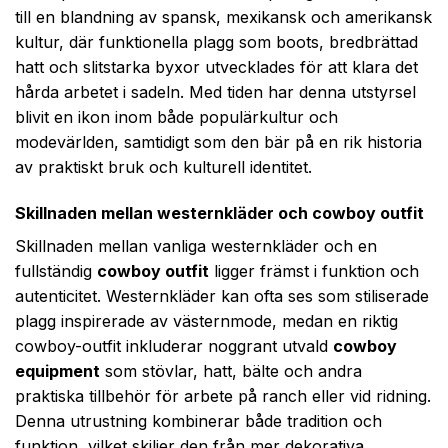
till en blandning av spansk, mexikansk och amerikansk
kultur, där funktionella plagg som boots, bredbrättad
hatt och slitstarka byxor utvecklades för att klara det
hårda arbetet i sadeln. Med tiden har denna utstyrsel
blivit en ikon inom både populärkultur och
modevärlden, samtidigt som den bär på en rik historia
av praktiskt bruk och kulturell identitet.
Skillnaden mellan westernkläder och cowboy outfit
Skillnaden mellan vanliga westernkläder och en
fullständig
cowboy outfit
ligger främst i funktion och
autenticitet. Westernkläder kan ofta ses som stiliserade
plagg inspirerade av västernmode, medan en riktig
cowboy-outfit inkluderar noggrant utvald
cowboy
equipment
som stövlar, hatt, bälte och andra
praktiska tillbehör för arbete på ranch eller vid ridning.
Denna utrustning kombinerar både tradition och
funktion, vilket skiljer den från mer dekorativa