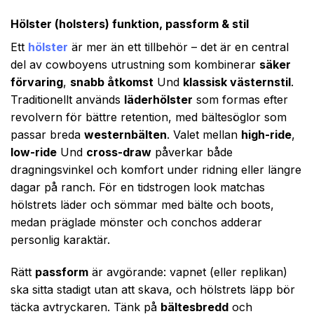
Hölster (holsters) funktion, passform & stil
Ett
hölster
är mer än ett tillbehör – det är en central
del av cowboyens utrustning som kombinerar
säker
förvaring
,
snabb åtkomst
Und
klassisk västernstil
.
Traditionellt används
läderhölster
som formas efter
revolvern för bättre retention, med bältesöglor som
passar breda
westernbälten
. Valet mellan
high-ride
,
low-ride
Und
cross-draw
påverkar både
dragningsvinkel och komfort under ridning eller längre
dagar på ranch. För en tidstrogen look matchas
hölstrets läder och sömmar med bälte och boots,
medan präglade mönster och conchos adderar
personlig karaktär.
Rätt
passform
är avgörande: vapnet (eller replikan)
ska sitta stadigt utan att skava, och hölstrets läpp bör
täcka avtryckaren. Tänk på
bältesbredd
och