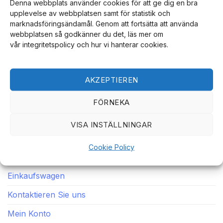
Denna webbplats använder cookies för att ge dig en bra
upplevelse av webbplatsen samt för statistik och
marknadsföringsändamål. Genom att fortsätta att använda
Unsere Integrität, sichere Einkäufe, blitzschnelle
webbplatsen så godkänner du det, läs mer om
Lieferungen und engagierter Kundenservice machen
vår integritetspolicy och hur vi hanterar cookies.
uns zu einem Online-Shop, zu dem Sie immer wieder
zurückkehren werden.
AKZEPTIEREN
FÖRNEKA
SCHNELLE LINKS
VISA INSTÄLLNINGAR
Heim
Cookie Policy
Speichern
Einkaufswagen
Kontaktieren Sie uns
Mein Konto