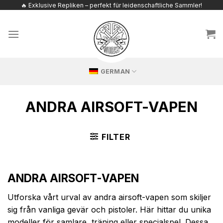
Zum
🔥 Exklusive Repliken – perfekt für leidenschaftliche Sammler!
Inhalt
springen
GERMAN
ANDRA AIRSOFT-VAPEN
FILTER
ANDRA AIRSOFT-VAPEN
Utforska vårt urval av andra airsoft-vapen som skiljer
sig från vanliga gevär och pistoler. Här hittar du unika
modeller för samlare, träning eller specialspel. Dessa