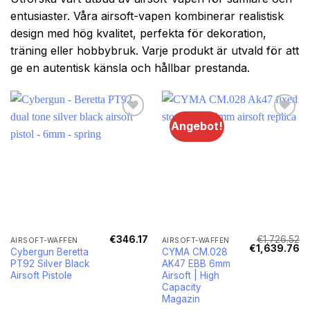
entusiaster. Våra airsoft-vapen kombinerar realistisk
design med hög kvalitet, perfekta för dekoration,
träning eller hobbybruk. Varje produkt är utvald för att
ge en autentisk känsla och hållbar prestanda.
Angebot!
€
346.17
€
1,726.52
AIRSOFT-WAFFEN
AIRSOFT-WAFFEN
Ursprüngliche
Ak
€
1,639.76
Cybergun Beretta
CYMA CM.028
Preis
Pr
PT92 Silver Black
AK47 EBB 6mm
war:
ist
€1,726.52
€1
Airsoft Pistole
Airsoft | High
Capacity
Magazin