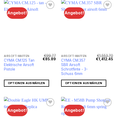
Angebot!
Angebot!
€
99.77
€
1,553.70
AIRSOFT-WAFFEN
AIRSOFT-WAFFEN
Ursprünglicher
Aktueller
Ursprünglich
Ak
€
85.89
€
1,412.45
CYMA CM.125 Tan
CYMA CM.357
Preis
Preis
Preis
Pr
Elektrische Airsoft
SBR Airsoft
war:
ist:
war:
ist
€99.77
€85.89.
€1,553.70
€1
Pistole
Schrotflinte - 3-
Schuss 6mm
OPTIONEN AUSWÄHLEN
OPTIONEN AUSWÄHLEN
Angebot!
Angebot!