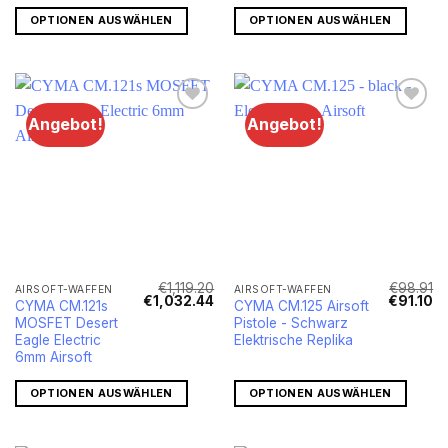
OPTIONEN AUSWÄHLEN
OPTIONEN AUSWÄHLEN
Angebot!
Angebot!
€
1,119.20
€
98.91
AIRSOFT-WAFFEN
AIRSOFT-WAFFEN
Ursprünglicher
Aktueller
Ursprüngl
Ak
€
1,032.44
€
91.10
CYMA CM.121s
CYMA CM.125 Airsoft
Preis
Preis
Preis
Pr
MOSFET Desert
Pistole - Schwarz
war:
ist:
war:
ist
€1,119.20
€1,032.44.
€98.91
€9
Eagle Electric
Elektrische Replika
6mm Airsoft
OPTIONEN AUSWÄHLEN
OPTIONEN AUSWÄHLEN