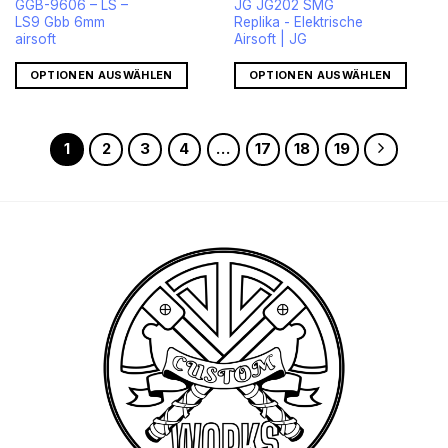
GGB-9606 – LS –
JG JG202 SMG
LS9 Gbb 6mm
Replika - Elektrische
airsoft
Airsoft | JG
OPTIONEN AUSWÄHLEN
OPTIONEN AUSWÄHLEN
1
2
3
4
…
17
18
19