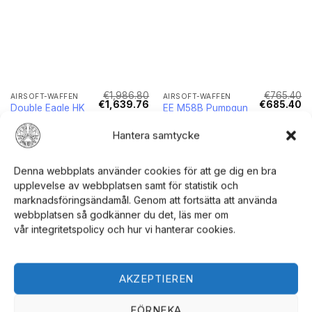
€
1,986.80
€
765.40
AIRSOFT-WAFFEN
AIRSOFT-WAFFEN
Ursprünglicher
Aktueller
Ursprünglic
Ak
€
1,639.76
€
685.40
Double Eagle HK
EE M58B Pumpgun
Preis
Preis
Preis
Pr
UMP 6mm
Replika Airsoft
war:
ist:
war:
ist
€1,986.80
€1,639.76.
€765.40
€6
Airsoft Nachbau
6mm -
Hantera samtycke
Federbetrieben
OPTIONEN AUSWÄHLEN
OPTIONEN AUSWÄHLEN
Denna webbplats använder cookies för att ge dig en bra
upplevelse av webbplatsen samt för statistik och
marknadsföringsändamål. Genom att fortsätta att använda
webbplatsen så godkänner du det, läs mer om
vår integritetspolicy och hur vi hanterar cookies.
Angebot!
Angebot!
AKZEPTIEREN
FÖRNEKA